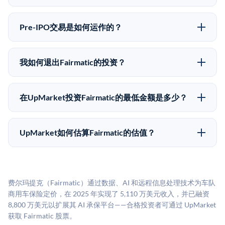
向。所有Pre-IPO产品视供应情况而定，最低投资金额为
Pre-IPO投资存在重大风险。Fairmatic的股份流动性
50,000美元。UpMarket是FINRA注册的经纪交易商，
低，意味着没有公开市场可以快速出售。不存在确定的
自2019年以来已经纪超过5亿美元的另类投资。
Pre-IPO交易是如何运作的？
退出时间表或回报保证。该投资具有投机性质，投资者
在Pre-IPO交易中，合格投资者通过二级市场平台从现有
应做好可能全部损失的准备。私有公司的估值在融资轮
股东（如员工、早期投资者或其他持有人）处购买股
次之间可能大幅波动。投资者应在投资前咨询其财务顾
我如何退出Fairmatic的投资？
份。公司本身不会在这些交易中发行新股。UpMarket作
问并审阅所有发行文件。
Pre-IPO持股主要有两种退出途径：在二级市场将股份出
为FINRA注册的经纪交易商促成这些交易，代表双方处
售给其他买家，或持有直到公司完成IPO或被收购。两
理合规、文件和结算事宜。
在UpMarket投资Fairmatic的最低金额是多少？
种途径都受限于转让限制、公司批准（优先购买权）和
UpMarket上大多数Pre-IPO产品的最低投资金额为
市场条件。任何退出的时间都是不可预测的，投资者应
50,000美元。具体金额可能因产品和股份供应情况而有
做好多年持有的准备。
UpMarket如何估算Fairmatic的估值？
所不同。创建 UpMarket账户或浏览可用投资无需任何
UpMarket的估值为，基于专有模型，综合多个数据来
费用。投资者仅在完成投资时支付交易相关费用。
源：融资轮次数据（Caplight）、营收估算（Sacra）、
二级市场定价以及上市公司可比数据。该模型对上市公
费尔玛提克（Fairmatic）通过数据、AI 和远程信息处理技术为车队
司可比倍数应用私有公司折扣，以反映流动性不足和信
商用车保险定价，在 2025 年实现了 5,110 万美元收入，并已融资
息不对称。此估值不构成投资建议，可能与实际交易价
8,800 万美元以扩展其 AI 承保平台——合格投资者可通过 UpMarket
格存在重大差异。
获取 Fairmatic 股票。