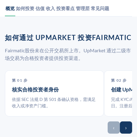
概览
如何投资
估值
收入
投资看点
管理层
常见问题
如何通过 UPMARKET 投资FAIRMATIC
Fairmatic股份未在公开交易所上市。UpMarket 通过二级市
场交易为合格投资者提供投资渠道。
第 01 步
第 02 步
核实合格投资者身份
创建 UpMa
依据 SEC 法规 D 第 501 条确认资格，需满足
完成 KYC/A
收入或净资产门槛。
日。注册后指
‹
›