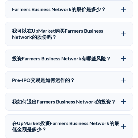
Farmers Business Network的股价是多少？
Farmers Business Network没有公开股价，因为它是一
家私有公司。最近的已知股价来自其最近一轮融资。 二
我可以在UpMarket购买Farmers Business
级市场上的Pre-IPO股价可能因供需和市场条件而与最近
Network的股份吗？
一轮融资价格有所不同。
可以。合格投资者可以通过填写本页表单或在
upmarket.co创建账户来表达对Farmers Business
投资Farmers Business Network有哪些风险？
Network股份的投资意向。所有Pre-IPO产品视供应情况
Pre-IPO投资存在重大风险。Farmers Business Network
而定，最低投资金额为50,000美元。UpMarket是
的股份流动性低，意味着没有公开市场可以快速出售。
FINRA注册的经纪交易商，自2019年以来已经纪超过5
Pre-IPO交易是如何运作的？
不存在确定的退出时间表或回报保证。该投资具有投机
亿美元的另类投资。
在Pre-IPO交易中，合格投资者通过二级市场平台从现有
性质，投资者应做好可能全部损失的准备。私有公司的
股东（如员工、早期投资者或其他持有人）处购买股
估值在融资轮次之间可能大幅波动。投资者应在投资前
我如何退出Farmers Business Network的投资？
份。公司本身不会在这些交易中发行新股。UpMarket作
咨询其财务顾问并审阅所有发行文件。
Pre-IPO持股主要有两种退出途径：在二级市场将股份出
为FINRA注册的经纪交易商促成这些交易，代表双方处
售给其他买家，或持有直到公司完成IPO或被收购。两
理合规、文件和结算事宜。
在UpMarket投资Farmers Business Network的最
种途径都受限于转让限制、公司批准（优先购买权）和
低金额是多少？
市场条件。任何退出的时间都是不可预测的，投资者应