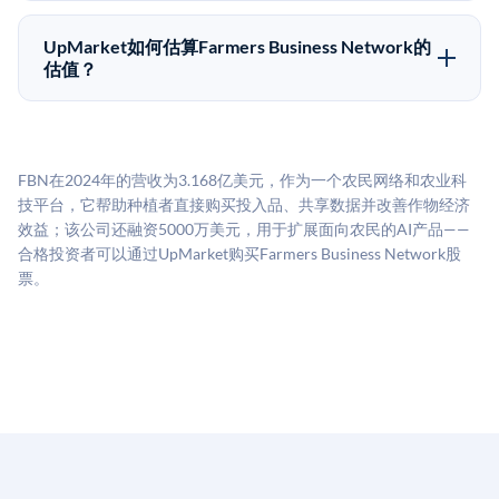
UpMarket上大多数Pre-IPO产品的最低投资金额为
做好多年持有的准备。
50,000美元。具体金额可能因产品和股份供应情况而有
UpMarket如何估算Farmers Business Network的
所不同。创建 UpMarket账户或浏览可用投资无需任何
估值？
费用。投资者仅在完成投资时支付交易相关费用。
UpMarket的估值为，基于专有模型，综合多个数据来
源：融资轮次数据（Caplight）、营收估算（Sacra）、
二级市场定价以及上市公司可比数据。该模型对上市公
FBN在2024年的营收为3.168亿美元，作为一个农民网络和农业科
司可比倍数应用私有公司折扣，以反映流动性不足和信
技平台，它帮助种植者直接购买投入品、共享数据并改善作物经济
息不对称。此估值不构成投资建议，可能与实际交易价
效益；该公司还融资5000万美元，用于扩展面向农民的AI产品——
格存在重大差异。
合格投资者可以通过UpMarket购买Farmers Business Network股
票。