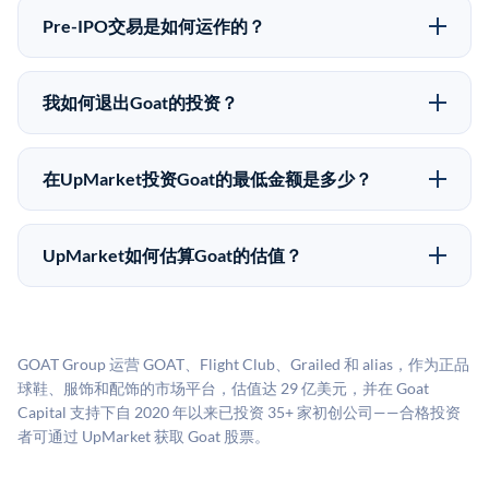
味着没有公开市场可以快速出售。不存在确定的退出时
自2019年以来已经纪超过5亿美元的另类投资。
Pre-IPO交易是如何运作的？
间表或回报保证。该投资具有投机性质，投资者应做好
在Pre-IPO交易中，合格投资者通过二级市场平台从现有
可能全部损失的准备。私有公司的估值在融资轮次之间
股东（如员工、早期投资者或其他持有人）处购买股
可能大幅波动。投资者应在投资前咨询其财务顾问并审
我如何退出Goat的投资？
份。公司本身不会在这些交易中发行新股。UpMarket作
阅所有发行文件。
Pre-IPO持股主要有两种退出途径：在二级市场将股份出
为FINRA注册的经纪交易商促成这些交易，代表双方处
售给其他买家，或持有直到公司完成IPO或被收购。两
理合规、文件和结算事宜。
在UpMarket投资Goat的最低金额是多少？
种途径都受限于转让限制、公司批准（优先购买权）和
UpMarket上大多数Pre-IPO产品的最低投资金额为
市场条件。任何退出的时间都是不可预测的，投资者应
50,000美元。具体金额可能因产品和股份供应情况而有
做好多年持有的准备。
UpMarket如何估算Goat的估值？
所不同。创建 UpMarket账户或浏览可用投资无需任何
UpMarket的估值为，基于专有模型，综合多个数据来
费用。投资者仅在完成投资时支付交易相关费用。
源：融资轮次数据（Caplight）、营收估算（Sacra）、
二级市场定价以及上市公司可比数据。该模型对上市公
GOAT Group 运营 GOAT、Flight Club、Grailed 和 alias，作为正品
司可比倍数应用私有公司折扣，以反映流动性不足和信
球鞋、服饰和配饰的市场平台，估值达 29 亿美元，并在 Goat
息不对称。此估值不构成投资建议，可能与实际交易价
Capital 支持下自 2020 年以来已投资 35+ 家初创公司——合格投资
格存在重大差异。
者可通过 UpMarket 获取 Goat 股票。