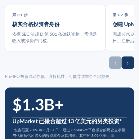
第 01 步
第 02 步
核实合格投资者身份
创建 UpMa
依据 SEC 法规 D 第 501 条确认资格，需满足
完成 KYC/A
收入或净资产门槛。
日。注册后指
‹
›
Pre-IPO 投资流动性低、具投机性，可能导致本金全部损失。
$1.3B+
UpMarket 已撮合超过 13 亿美元的另类投资*
*包含截至 2026 年 3 月 31 日，通过 UpMarket 平台撮合的历史交易量
与估值预估所涉及的投资本金及其增值。其中约 3.01 亿美元由