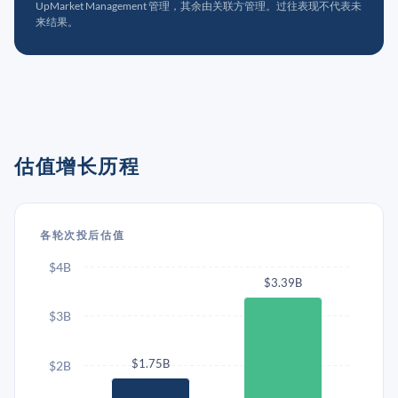
UpMarket Management 管理，其余由关联方管理。过往表现不代表未
来结果。
估值增长历程
各轮次投后估值
$4B
$3.39B
$3B
$1.75B
$2B