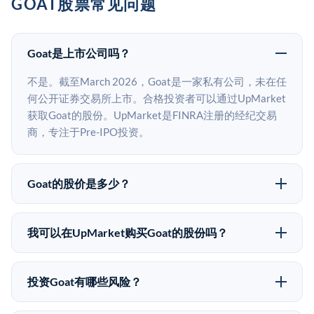
GOAT股票常见问题
Goat是上市公司吗？
不是。截至March 2026，Goat是一家私有公司，未在任
何公开证券交易所上市。合格投资者可以通过UpMarket
获取Goat的股份。UpMarket是FINRA注册的经纪交易
商，专注于Pre-IPO投资。
Goat的股价是多少？
Goat没有公开股价，因为它是一家私有公司。最近的已
知股价来自其最近一轮融资。 二级市场上的Pre-IPO股
我可以在UpMarket购买Goat的股份吗？
价可能因供需和市场条件而与最近一轮融资价格有所不
可以。合格投资者可以通过填写本页表单或在
同。
upmarket.co创建账户来表达对Goat股份的投资意向。所
投资Goat有哪些风险？
有Pre-IPO产品视供应情况而定，最低投资金额为
Pre-IPO投资存在重大风险。Goat的股份流动性低，意
50,000美元。UpMarket是FINRA注册的经纪交易商，