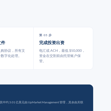
第 05 步
文件
完成投资出资
认购协议，所有文
电汇或 ACH，最低 $50,000，
台数字化处理。
资金在交割前由托管账户保
管。
 3.01 亿美元由 UpMarket Management 管理，其余由关联