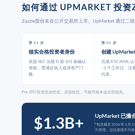
如何通过 UPMARKET 投资Z
Zazzle股份未在公开交易所上市。UpMarket 
第 01 步
第 02 步
核实合格投资者身份
创建 UpMarke
依据 SEC 法规 D 第 501 条确认
完成 KYC/AML 
资格，需满足收入或净资产门
–2 个工作日。注
槛。
代表。
Pre-IPO 投资流动性低、具投机性，可能导致本金全部损失。
UpMarket 已
$1.3B+
*包含截至 2026 年 3 
方管理。过往表现不代表