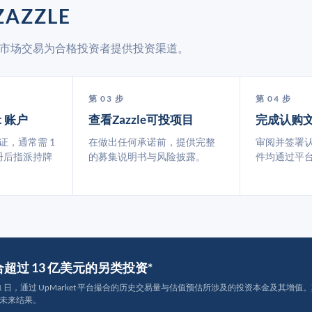
AZZLE
通过二级市场交易为合格投资者提供投资渠道。
第 03 步
第 04 步
t 账户
查看Zazzle可投项目
完成认购
认证，通常需 1
在做出任何承诺前，提供完整
审阅并签署
册后指派持牌
的募集说明书与风险披露。
件均通过平
撮合超过 13 亿美元的另类投资*
月 31 日，通过 UpMarket 平台撮合的历史交易量与估值预估所涉及的投资本金及其增值。其中约
未来结果。