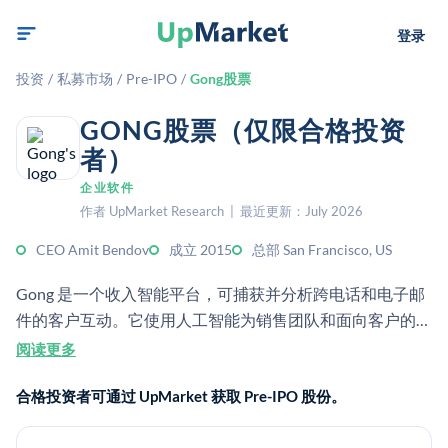
登录
投资
/
私募市场
/
Pre-IPO
/
Gong股票
GONG股票（仅限合格投资
者）
企业软件
作者 UpMarket Research | 最近更新：July 2026
CEO Amit Bendov
成立 2015
总部 San Francisco, US
Gong 是一个收入智能平台，可捕获并分析跨电话和电子邮
件的客户互动。它使用人工智能为销售团队和面向客户的组
织提供交易、市场和辅导洞察。[1][2]
阅读更多
合格投资者可通过 UpMarket 获取 Pre-IPO 股份。