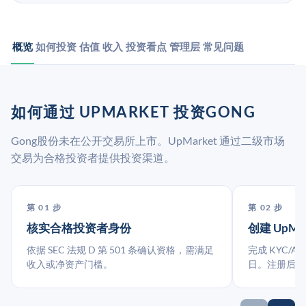
概览
如何投资
估值
收入
投资看点
管理层
常见问题
如何通过 UPMARKET 投资GONG
Gong股份未在公开交易所上市。UpMarket 通过二级市场
交易为合格投资者提供投资渠道。
第 01 步
第 02 步
核实合格投资者身份
创建 UpMa
依据 SEC 法规 D 第 501 条确认资格，需满足
完成 KYC/A
收入或净资产门槛。
日。注册后指