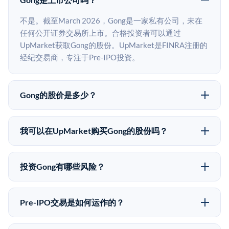
不是。截至March 2026，Gong是一家私有公司，未在
任何公开证券交易所上市。合格投资者可以通过
UpMarket获取Gong的股份。UpMarket是FINRA注册的
经纪交易商，专注于Pre-IPO投资。
Gong的股价是多少？
Gong没有公开股价，因为它是一家私有公司。最近的已
知股价来自其最近一轮融资。 二级市场上的Pre-IPO股
我可以在UpMarket购买Gong的股份吗？
价可能因供需和市场条件而与最近一轮融资价格有所不
可以。合格投资者可以通过填写本页表单或在
同。
upmarket.co创建账户来表达对Gong股份的投资意向。
投资Gong有哪些风险？
所有Pre-IPO产品视供应情况而定，最低投资金额为
Pre-IPO投资存在重大风险。Gong的股份流动性低，意
50,000美元。UpMarket是FINRA注册的经纪交易商，
味着没有公开市场可以快速出售。不存在确定的退出时
自2019年以来已经纪超过5亿美元的另类投资。
Pre-IPO交易是如何运作的？
间表或回报保证。该投资具有投机性质，投资者应做好
在Pre-IPO交易中，合格投资者通过二级市场平台从现有
可能全部损失的准备。私有公司的估值在融资轮次之间