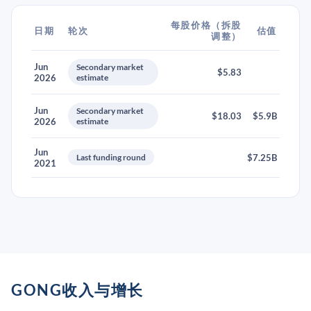
每股价格（拆股
日期
轮次
估值
调整）
Jun
Secondary market
$5.83
2026
estimate
Jun
Secondary market
$18.03
$5.9B
2026
estimate
Jun
Last funding round
$7.25B
2021
GONG收入与增长