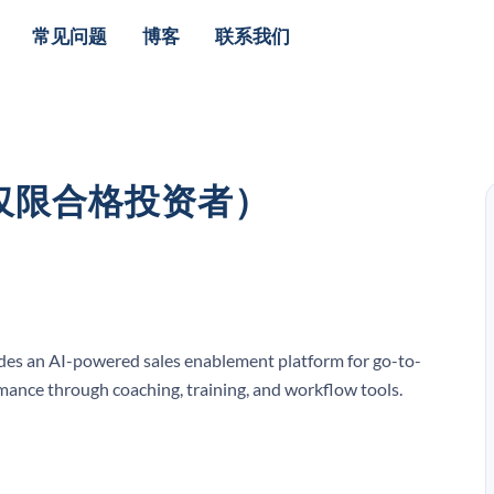
常见问题
博客
联系我们
（仅限合格投资者）
des an AI-powered sales enablement platform for go-to-
mance through coaching, training, and workflow tools.