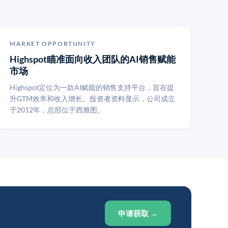
MARKET OPPORTUNITY
Highspot瞄准面向收入团队的AI销售赋能
市场
Highspot定位为一款AI赋能的销售支持平台，旨在提
升GTM效率和收入增长。投资者资料显示，公司成立
于2012年，总部位于西雅图。
申请获取 →