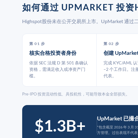
如何通过 UPMARKET 投资H
Highspot股份未在公开交易所上市。UpMarket
第 01 步
第 02 步
核实合格投资者身份
创建 UpMarke
依据 SEC 法规 D 第 501 条确认
完成 KYC/AML 
资格，需满足收入或净资产门
–2 个工作日。注
槛。
代表。
Pre-IPO 投资流动性低、具投机性，可能导致本金全部损失。
UpMarket 已
$1.3B+
*包含截至 2026 年 3 
方管理。过往表现不代表