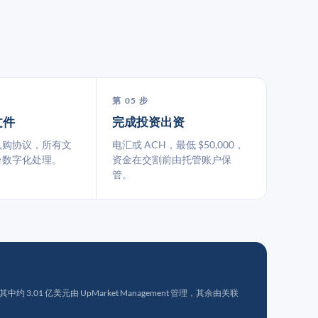
第 05 步
文件
完成投资出资
认购协议，所有文
电汇或 ACH，最低 $50,000，
台数字化处理。
资金在交割前由托管账户保
管。
 3.01 亿美元由 UpMarket Management 管理，其余由关联