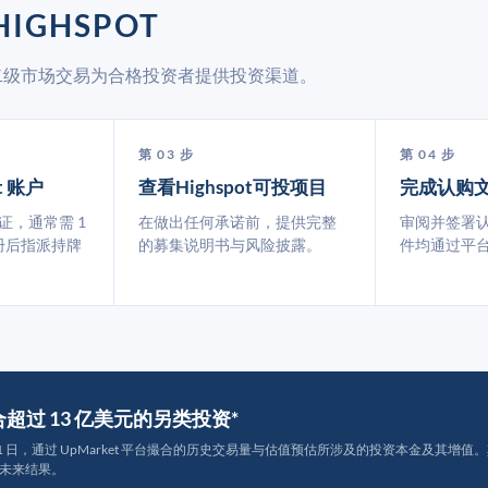
IGHSPOT
 通过二级市场交易为合格投资者提供投资渠道。
第 03 步
第 04 步
t 账户
查看Highspot可投项目
完成认购
认证，通常需 1
在做出任何承诺前，提供完整
审阅并签署
册后指派持牌
的募集说明书与风险披露。
件均通过平
撮合超过 13 亿美元的另类投资*
月 31 日，通过 UpMarket 平台撮合的历史交易量与估值预估所涉及的投资本金及其增值。其中约
未来结果。