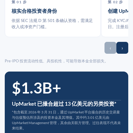
第 01 步
第 02 步
核实合格投资者身份
创建 UpMa
依据 SEC 法规 D 第 501 条确认资格，需满足
完成 KYC/A
收入或净资产门槛。
日。注册后指
‹
›
Pre-IPO 投资流动性低、具投机性，可能导致本金全部损失。
$1.3B+
UpMarket 已撮合超过 13 亿美元的另类投资*
*包含截至 2026 年 3 月 31 日，通过 UpMarket 平台撮合的历史交易量
与估值预估所涉及的投资本金及其增值。其中约 3.01 亿美元由
UpMarket Management 管理，其余由关联方管理。过往表现不代表未
来结果。