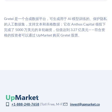
UpMarket的估值为，基于专有模型，综合多个数据来
费用。投资者仅在完成投资时支付交易相关费用。
源：融资轮次数据（Caplight）、营收估算（Sacra）、
二级市场定价以及上市公司可比数据。该模型对上市公
Gretel 是一个合成数据平台，可生成用于 AI 模型训练的、保护隐私
司可比倍数应用私有公司折扣，以反映流动性不足和信
的人工数据集，支持文本和表格数据；它在 Anthos Capital 领投下
息不对称。此估值不构成投资建议，可能与实际交易价
完成了 5000 万美元的 B 轮融资，估值达到 3.27 亿美元——符合资
格存在重大差异。
格的投资者可以通过 UpMarket 购买 Gretel 股票。
(Toll Free, M-F)
+1-888-248-7658
invest@upmarket.co