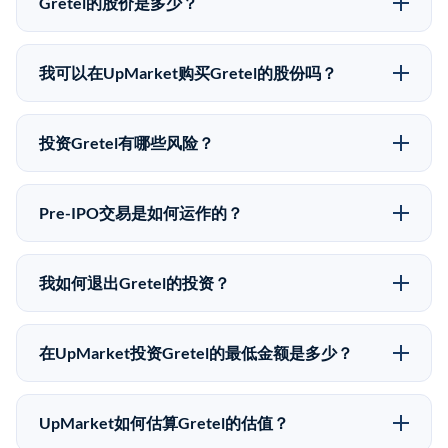
Gretel的股价是多少？
Gretel没有公开股价，因为它是一家私有公司。最近的
已知股价来自其最近一轮融资。 二级市场上的Pre-IPO
我可以在UpMarket购买Gretel的股份吗？
股价可能因供需和市场条件而与最近一轮融资价格有所
可以。合格投资者可以通过填写本页表单或在
不同。
upmarket.co创建账户来表达对Gretel股份的投资意向。
投资Gretel有哪些风险？
所有Pre-IPO产品视供应情况而定，最低投资金额为
Pre-IPO投资存在重大风险。Gretel的股份流动性低，意
50,000美元。UpMarket是FINRA注册的经纪交易商，
味着没有公开市场可以快速出售。不存在确定的退出时
自2019年以来已经纪超过5亿美元的另类投资。
Pre-IPO交易是如何运作的？
间表或回报保证。该投资具有投机性质，投资者应做好
在Pre-IPO交易中，合格投资者通过二级市场平台从现有
可能全部损失的准备。私有公司的估值在融资轮次之间
股东（如员工、早期投资者或其他持有人）处购买股
可能大幅波动。投资者应在投资前咨询其财务顾问并审
我如何退出Gretel的投资？
份。公司本身不会在这些交易中发行新股。UpMarket作
阅所有发行文件。
Pre-IPO持股主要有两种退出途径：在二级市场将股份出
为FINRA注册的经纪交易商促成这些交易，代表双方处
售给其他买家，或持有直到公司完成IPO或被收购。两
理合规、文件和结算事宜。
在UpMarket投资Gretel的最低金额是多少？
种途径都受限于转让限制、公司批准（优先购买权）和
UpMarket上大多数Pre-IPO产品的最低投资金额为
市场条件。任何退出的时间都是不可预测的，投资者应
50,000美元。具体金额可能因产品和股份供应情况而有
做好多年持有的准备。
UpMarket如何估算Gretel的估值？
所不同。创建 UpMarket账户或浏览可用投资无需任何