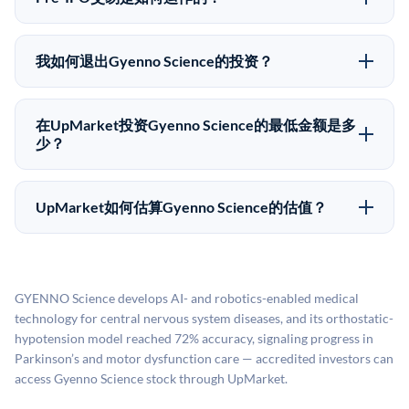
的退出时间表或回报保证。该投资具有投机性质，投资
在Pre-IPO交易中，合格投资者通过二级市场平台从现有
者应做好可能全部损失的准备。私有公司的估值在融资
股东（如员工、早期投资者或其他持有人）处购买股
轮次之间可能大幅波动。投资者应在投资前咨询其财务
我如何退出Gyenno Science的投资？
份。公司本身不会在这些交易中发行新股。UpMarket作
顾问并审阅所有发行文件。
Pre-IPO持股主要有两种退出途径：在二级市场将股份出
为FINRA注册的经纪交易商促成这些交易，代表双方处
售给其他买家，或持有直到公司完成IPO或被收购。两
理合规、文件和结算事宜。
在UpMarket投资Gyenno Science的最低金额是多
种途径都受限于转让限制、公司批准（优先购买权）和
少？
市场条件。任何退出的时间都是不可预测的，投资者应
UpMarket上大多数Pre-IPO产品的最低投资金额为
做好多年持有的准备。
50,000美元。具体金额可能因产品和股份供应情况而有
UpMarket如何估算Gyenno Science的估值？
所不同。创建 UpMarket账户或浏览可用投资无需任何
UpMarket的估值为，基于专有模型，综合多个数据来
费用。投资者仅在完成投资时支付交易相关费用。
源：融资轮次数据（Caplight）、营收估算（Sacra）、
二级市场定价以及上市公司可比数据。该模型对上市公
GYENNO Science develops AI- and robotics-enabled medical
司可比倍数应用私有公司折扣，以反映流动性不足和信
technology for central nervous system diseases, and its orthostatic-
息不对称。此估值不构成投资建议，可能与实际交易价
hypotension model reached 72% accuracy, signaling progress in
格存在重大差异。
Parkinson’s and motor dysfunction care — accredited investors can
access Gyenno Science stock through UpMarket.