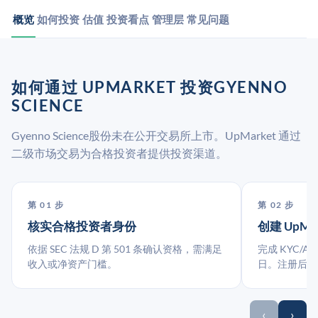
概览
如何投资
估值
投资看点
管理层
常见问题
如何通过 UPMARKET 投资GYENNO
SCIENCE
Gyenno Science股份未在公开交易所上市。UpMarket 通过
二级市场交易为合格投资者提供投资渠道。
第 01 步
第 02 步
核实合格投资者身份
创建 UpMa
依据 SEC 法规 D 第 501 条确认资格，需满足
完成 KYC/A
收入或净资产门槛。
日。注册后指
‹
›