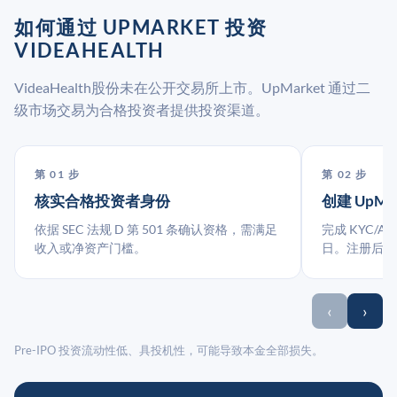
如何通过 UPMARKET 投资
VIDEAHEALTH
VideaHealth股份未在公开交易所上市。UpMarket 通过二
级市场交易为合格投资者提供投资渠道。
第 01 步
第 02 步
核实合格投资者身份
创建 UpMa
依据 SEC 法规 D 第 501 条确认资格，需满足
完成 KYC/A
收入或净资产门槛。
日。注册后指
‹
›
Pre-IPO 投资流动性低、具投机性，可能导致本金全部损失。