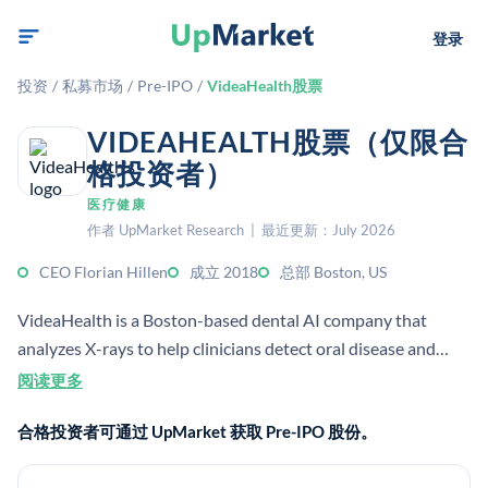
登录
投资
/
私募市场
/
Pre-IPO
/
VideaHealth股票
VIDEAHEALTH股票（仅限合
格投资者）
医疗健康
作者 UpMarket Research | 最近更新：July 2026
CEO Florian Hillen
成立 2018
总部 Boston, US
VideaHealth is a Boston-based dental AI company that
analyzes X-rays to help clinicians detect oral disease and
streamline workflows. Its software is used by dental
阅读更多
practices and DSOs to improve diagnosis, productivity, and
合格投资者可通过 UpMarket 获取 Pre-IPO 股份。
care consistency.