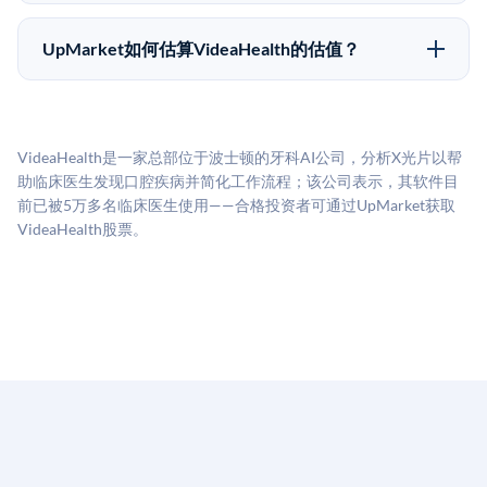
UpMarket上大多数Pre-IPO产品的最低投资金额为
做好多年持有的准备。
50,000美元。具体金额可能因产品和股份供应情况而有
UpMarket如何估算VideaHealth的估值？
所不同。创建 UpMarket账户或浏览可用投资无需任何
UpMarket的估值为，基于专有模型，综合多个数据来
费用。投资者仅在完成投资时支付交易相关费用。
源：融资轮次数据（Caplight）、营收估算（Sacra）、
二级市场定价以及上市公司可比数据。该模型对上市公
VideaHealth是一家总部位于波士顿的牙科AI公司，分析X光片以帮
司可比倍数应用私有公司折扣，以反映流动性不足和信
助临床医生发现口腔疾病并简化工作流程；该公司表示，其软件目
息不对称。此估值不构成投资建议，可能与实际交易价
前已被5万多名临床医生使用——合格投资者可通过UpMarket获取
格存在重大差异。
VideaHealth股票。