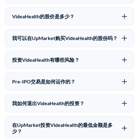
VideaHealth的股价是多少？
VideaHealth没有公开股价，因为它是一家私有公司。最
近的已知股价来自其最近一轮融资。 二级市场上的Pre-
我可以在UpMarket购买VideaHealth的股份吗？
IPO股价可能因供需和市场条件而与最近一轮融资价格
可以。合格投资者可以通过填写本页表单或在
有所不同。
upmarket.co创建账户来表达对VideaHealth股份的投资
投资VideaHealth有哪些风险？
意向。所有Pre-IPO产品视供应情况而定，最低投资金额
Pre-IPO投资存在重大风险。VideaHealth的股份流动性
为50,000美元。UpMarket是FINRA注册的经纪交易
低，意味着没有公开市场可以快速出售。不存在确定的
商，自2019年以来已经纪超过5亿美元的另类投资。
Pre-IPO交易是如何运作的？
退出时间表或回报保证。该投资具有投机性质，投资者
在Pre-IPO交易中，合格投资者通过二级市场平台从现有
应做好可能全部损失的准备。私有公司的估值在融资轮
股东（如员工、早期投资者或其他持有人）处购买股
次之间可能大幅波动。投资者应在投资前咨询其财务顾
我如何退出VideaHealth的投资？
份。公司本身不会在这些交易中发行新股。UpMarket作
问并审阅所有发行文件。
Pre-IPO持股主要有两种退出途径：在二级市场将股份出
为FINRA注册的经纪交易商促成这些交易，代表双方处
售给其他买家，或持有直到公司完成IPO或被收购。两
理合规、文件和结算事宜。
在UpMarket投资VideaHealth的最低金额是多
种途径都受限于转让限制、公司批准（优先购买权）和
少？
市场条件。任何退出的时间都是不可预测的，投资者应