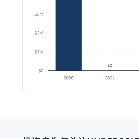
$3M
$2M
$1M
$0
$0
2020
2021