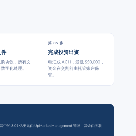
第 05 步
文件
完成投资出资
认购协议，所有文
电汇或 ACH，最低 $50,000，
台数字化处理。
资金在交割前由托管账户保
管。
 3.01 亿美元由 UpMarket Management 管理，其余由关联