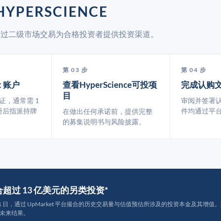
YPERSCIENCE
ket 通过二级市场交易为合格投资者提供投资渠道。
第 03 步
第 04 步
t 账户
查看HyperScience可投项
完成认购
目
认证，通常需 1
审阅并签署
册后指派持牌
件均通过平
在做出任何承诺前，提供完整
的募集说明书与风险披露。
撮合超过 13 亿美元的另类投资*
月 31 日，通过 UpMarket 平台撮合的历史交易量与估值预估所涉及的投资本金及其增值。其中约
未来结果。