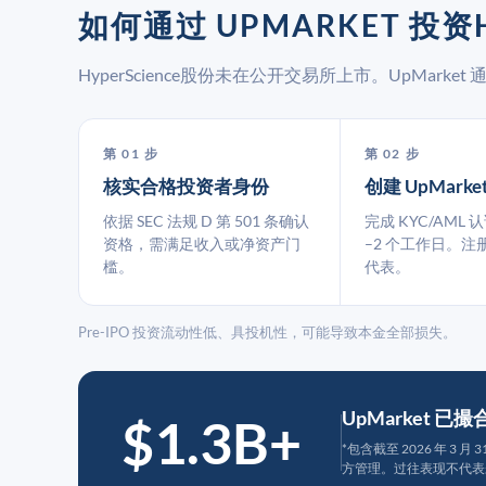
如何通过 UPMARKET 投资H
HyperScience股份未在公开交易所上市。UpMar
第 01 步
第 02 步
核实合格投资者身份
创建 UpMarke
依据 SEC 法规 D 第 501 条确认
完成 KYC/AML 
资格，需满足收入或净资产门
–2 个工作日。注
槛。
代表。
Pre-IPO 投资流动性低、具投机性，可能导致本金全部损失。
UpMarket 已
$1.3B+
*包含截至 2026 年 3 
方管理。过往表现不代表