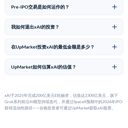
着没有公开市场可以快速出售。不存在确定的退出时间
自2019年以来已经纪超过5亿美元的另类投资。
Pre-IPO交易是如何运作的？
表或回报保证。该投资具有投机性质，投资者应做好可
在Pre-IPO交易中，合格投资者通过二级市场平台从现有
能全部损失的准备。私有公司的估值在融资轮次之间可
股东（如员工、早期投资者或其他持有人）处购买股
能大幅波动。投资者应在投资前咨询其财务顾问并审阅
我如何退出xAI的投资？
份。公司本身不会在这些交易中发行新股。UpMarket作
所有发行文件。
Pre-IPO持股主要有两种退出途径：在二级市场将股份出
为FINRA注册的经纪交易商促成这些交易，代表双方处
售给其他买家，或持有直到公司完成IPO或被收购。两
理合规、文件和结算事宜。
在UpMarket投资xAI的最低金额是多少？
种途径都受限于转让限制、公司批准（优先购买权）和
UpMarket上大多数Pre-IPO产品的最低投资金额为
市场条件。任何退出的时间都是不可预测的，投资者应
50,000美元。具体金额可能因产品和股份供应情况而有
做好多年持有的准备。
UpMarket如何估算xAI的估值？
所不同。创建 UpMarket账户或浏览可用投资无需任何
UpMarket的估值为，基于专有模型，综合多个数据来
费用。投资者仅在完成投资时支付交易相关费用。
源：融资轮次数据（Caplight）、营收估算（Sacra）、
二级市场定价以及上市公司可比数据。该模型对上市公
xAI于2025年完成200亿美元E轮融资，估值达2300亿美元，旗下
司可比倍数应用私有公司折扣，以反映流动性不足和信
Grok系列前沿AI模型持续迭代，并通过SpaceX预期中的2026年IPO
息不对称。此估值不构成投资建议，可能与实际交易价
获得流动性路径——合格投资者可通过UpMarket获取xAI股票。
格存在重大差异。