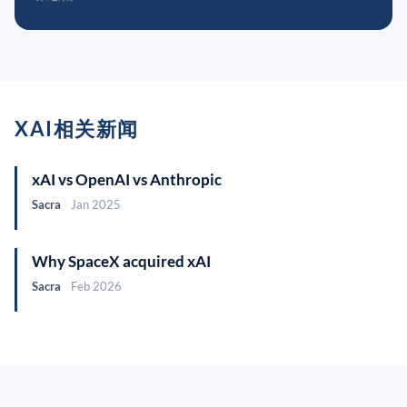
XAI相关新闻
xAI vs OpenAI vs Anthropic
Sacra
Jan 2025
Why SpaceX acquired xAI
Sacra
Feb 2026