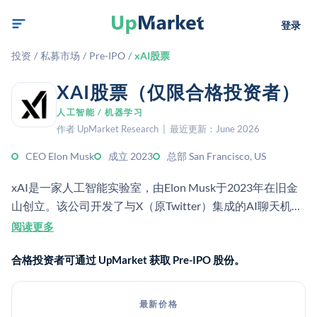
登录
投资
/
私募市场
/
Pre-IPO
/
xAI股票
XAI股票（仅限合格投资者）
人工智能 / 机器学习
作者 UpMarket Research | 最近更新：June 2026
CEO Elon Musk
成立 2023
总部 San Francisco, US
xAI是一家人工智能实验室，由Elon Musk于2023年在旧金
山创立。该公司开发了与X（原Twitter）集成的AI聊天机器
人Grok，并利用X和SpaceX的实时数据训练大型语言模型。
阅读更多
据Sacra估计，xAI在2025年底的年化收入约为38.3亿美元，
合格投资者可通过 UpMarket 获取 Pre-IPO 股份。
较2024年的约1亿美元大幅增长。该公司运营着全球规模前
列的GPU集群之一（Colossus，超过10万个GPU），融资
总额超过200亿美元，估值达2300亿美元（Sacra，2025年
最新价格
11月）。2026年1月，SpaceX以约2500亿美元的全股票交