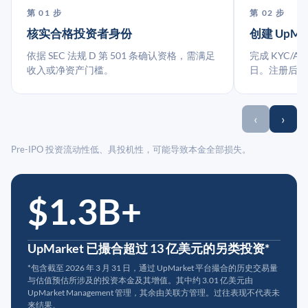
第 01 步
第 02 步
核实合格投资者身份
创建 UpMa
依据 SEC 法规 D 第 501 条确认资格，需满足
完成 KYC/A
收入或净资产门槛。
日。注册后指
‹
›
Pre-IPO 投资流动性低、具投机性，可能导致本金全部损失。
$1.3B+
UpMarket 已撮合超过 13 亿美元的另类投资*
*包含截至 2026 年 3 月 31 日，通过 UpMarket 平台撮合的历史交易量
与估值预估所涉及的投资本金及其增值。其中约 3.01 亿美元由
UpMarket Management 管理，其余由关联方管理。过往表现不代表未
来结果。