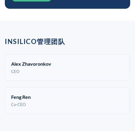
INSILICO管理团队
Alex Zhavoronkov
CEO
Feng Ren
Co-CEO