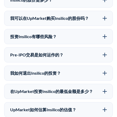
Insilico没有公开股价，因为它是一家私有公司。最近的
已知股价来自其最近一轮融资。 二级市场上的Pre-IPO
我可以在UpMarket购买Insilico的股份吗？
股价可能因供需和市场条件而与最近一轮融资价格有所
可以。合格投资者可以通过填写本页表单或在
不同。
upmarket.co创建账户来表达对Insilico股份的投资意向。
投资Insilico有哪些风险？
所有Pre-IPO产品视供应情况而定，最低投资金额为
Pre-IPO投资存在重大风险。Insilico的股份流动性低，
50,000美元。UpMarket是FINRA注册的经纪交易商，
意味着没有公开市场可以快速出售。不存在确定的退出
自2019年以来已经纪超过5亿美元的另类投资。
Pre-IPO交易是如何运作的？
时间表或回报保证。该投资具有投机性质，投资者应做
在Pre-IPO交易中，合格投资者通过二级市场平台从现有
好可能全部损失的准备。私有公司的估值在融资轮次之
股东（如员工、早期投资者或其他持有人）处购买股
间可能大幅波动。投资者应在投资前咨询其财务顾问并
我如何退出Insilico的投资？
份。公司本身不会在这些交易中发行新股。UpMarket作
审阅所有发行文件。
Pre-IPO持股主要有两种退出途径：在二级市场将股份出
为FINRA注册的经纪交易商促成这些交易，代表双方处
售给其他买家，或持有直到公司完成IPO或被收购。两
理合规、文件和结算事宜。
在UpMarket投资Insilico的最低金额是多少？
种途径都受限于转让限制、公司批准（优先购买权）和
UpMarket上大多数Pre-IPO产品的最低投资金额为
市场条件。任何退出的时间都是不可预测的，投资者应
50,000美元。具体金额可能因产品和股份供应情况而有
做好多年持有的准备。
UpMarket如何估算Insilico的估值？
所不同。创建 UpMarket账户或浏览可用投资无需任何