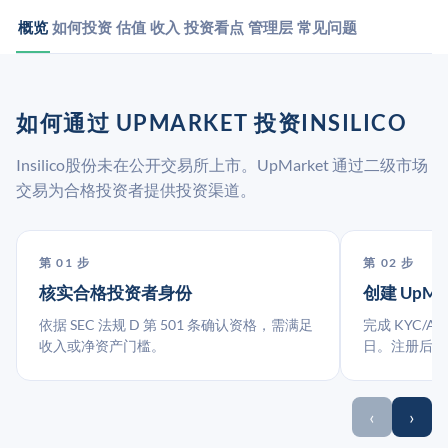
概览
如何投资
估值
收入
投资看点
管理层
常见问题
如何通过 UPMARKET 投资INSILICO
Insilico股份未在公开交易所上市。UpMarket 通过二级市场
交易为合格投资者提供投资渠道。
第 01 步
第 02 步
核实合格投资者身份
创建 UpMa
依据 SEC 法规 D 第 501 条确认资格，需满足
完成 KYC/A
收入或净资产门槛。
日。注册后指
‹
›