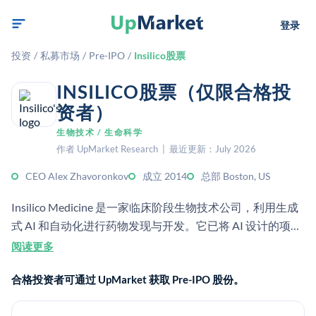
登录
投资
/
私募市场
/
Pre-IPO
/
Insilico股票
INSILICO股票（仅限合格投
资者）
生物技术 / 生命科学
作者 UpMarket Research | 最近更新：July 2026
CEO Alex Zhavoronkov
成立 2014
总部 Boston, US
Insilico Medicine 是一家临床阶段生物技术公司，利用生成
式 AI 和自动化进行药物发现与开发。它已将 AI 设计的项目
推进到临床试验阶段，并将其 Pharma.AI 平台定位为端到端
阅读更多
研发系统。
合格投资者可通过 UpMarket 获取 Pre-IPO 股份。