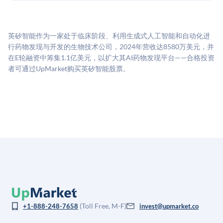
UpMarket的估值为，基于专有模型，综合多个数据来
费用。投资者仅在完成投资时支付交易相关费用。
源：融资轮次数据（Caplight）、营收估算（Sacra）、
二级市场定价以及上市公司可比数据。该模型对上市公
英矽智能作为一家处于临床阶段、利用生成式人工智能和自动化进
司可比倍数应用私有公司折扣，以反映流动性不足和信
行药物发现与开发的生物技术公司，2024年营收达8580万美元，并
息不对称。此估值不构成投资建议，可能与实际交易价
在E轮融资中筹集1.1亿美元，以扩大其AI药物发现平台——合格投资
格存在重大差异。
者可通过UpMarket购买英矽智能股票。
(Toll Free, M-F)
+1-888-248-7658
invest@upmarket.co