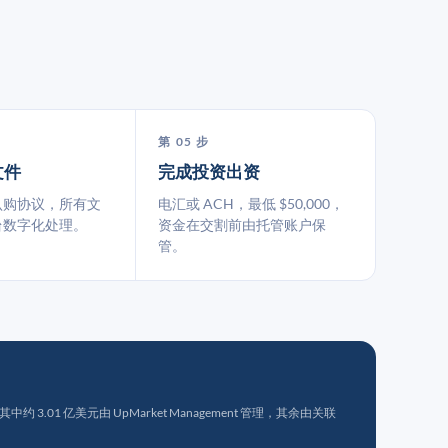
第 05 步
文件
完成投资出资
认购协议，所有文
电汇或 ACH，最低 $50,000，
台数字化处理。
资金在交割前由托管账户保
管。
 3.01 亿美元由 UpMarket Management 管理，其余由关联