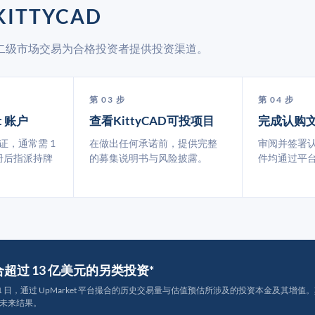
ITTYCAD
t 通过二级市场交易为合格投资者提供投资渠道。
第 03 步
第 04 步
t 账户
查看KittyCAD可投项目
完成认购
认证，通常需 1
在做出任何承诺前，提供完整
审阅并签署
册后指派持牌
的募集说明书与风险披露。
件均通过平
撮合超过 13 亿美元的另类投资*
月 31 日，通过 UpMarket 平台撮合的历史交易量与估值预估所涉及的投资本金及其增值。其中约
未来结果。