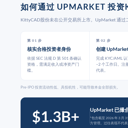
如何通过 UPMARKET 投资K
KittyCAD股份未在公开交易所上市。UpMarke
第 01 步
第 02 步
核实合格投资者身份
创建 UpMarke
依据 SEC 法规 D 第 501 条确认
完成 KYC/AML 
资格，需满足收入或净资产门
–2 个工作日。注
槛。
代表。
Pre-IPO 投资流动性低、具投机性，可能导致本金全部损失。
UpMarket 已
$1.3B+
*包含截至 2026 年 3 
方管理。过往表现不代表