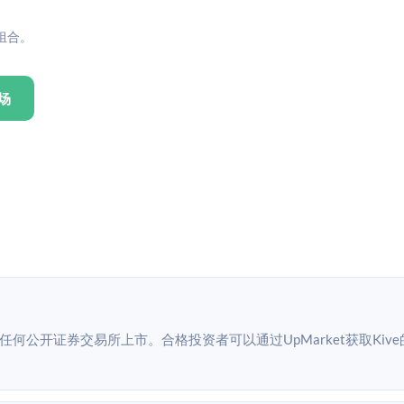
组合。
场
未在任何公开证券交易所上市。合格投资者可以通过UpMarket获取Kive