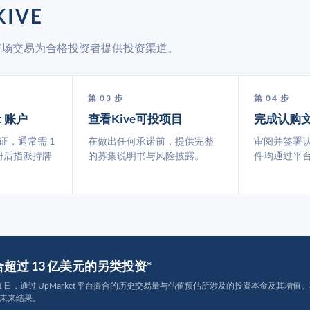
IVE
二级市场交易为合格投资者提供投资渠道。
第 03 步
第 04 步
t 账户
查看Kive可投项目
完成认购
认证，通常需 1
在做出任何承诺前，提供完整
审阅并签署
册后指派持牌
的募集说明书与风险披露。
件均通过平
撮合超过 13 亿美元的另类投资*
月 31 日，通过 UpMarket 平台撮合的历史交易量与估值预估所涉及的投资本金及其增值。其中约
未来结果。