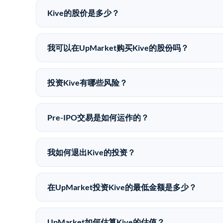
Kive的股价是多少？
Kive没有公开股价，因为它是一家私有公司。最近的
我可以在UpMarket购买Kive的股份吗？
可以。合格投资者可以通过填写本页表单或在upmarket
是FINRA注册的经纪交易商，自2019年以来已经纪
投资Kive有哪些风险？
Pre-IPO投资存在重大风险。Kive的股份流动
失的准备。私有公司的估值在融资轮次之间可能大幅
Pre-IPO交易是如何运作的？
在Pre-IPO交易中，合格投资者通过二级市场平台从
注册的经纪交易商促成这些交易，代表双方处理合规
我如何退出Kive的投资？
Pre-IPO持股主要有两种退出途径：在二级市场
件。任何退出的时间都是不可预测的，投资者应做好
在UpMarket投资Kive的最低金额是多少？
UpMarket上大多数Pre-IPO产品的最低投资金
仅在完成投资时支付交易相关费用。
UpMarket如何估算Kive的估值？