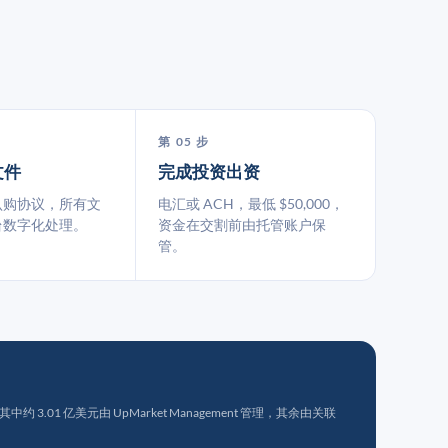
第 05 步
文件
完成投资出资
认购协议，所有文
电汇或 ACH，最低 $50,000，
台数字化处理。
资金在交割前由托管账户保
管。
 3.01 亿美元由 UpMarket Management 管理，其余由关联