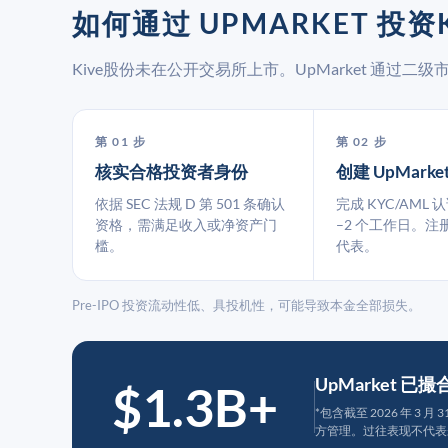
如何通过 UPMARKET 投资K
Kive股份未在公开交易所上市。UpMarket 通过
第 01 步
第 02 步
核实合格投资者身份
创建 UpMarke
依据 SEC 法规 D 第 501 条确认
完成 KYC/AML 
资格，需满足收入或净资产门
–2 个工作日。注
槛。
代表。
Pre-IPO 投资流动性低、具投机性，可能导致本金全部损失。
UpMarket 已
$1.3B+
*包含截至 2026 年 3 
方管理。过往表现不代表