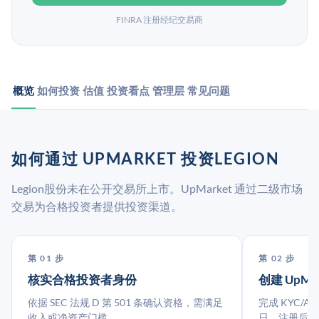
FINRA 注册经纪交易商
概览
如何投资
估值
投资看点
管理层
常见问题
如何通过 UPMARKET 投资LEGION
Legion股份未在公开交易所上市。UpMarket 通过二级市场
交易为合格投资者提供投资渠道。
第 01 步
第 02 步
核实合格投资者身份
创建 UpMa
依据 SEC 法规 D 第 501 条确认资格，需满足
完成 KYC/A
收入或净资产门槛。
日。注册后指