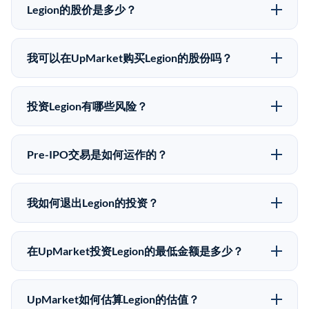
Legion的股价是多少？
Legion没有公开股价，因为它是一家私有公司。最近的
已知股价来自其最近一轮融资。 二级市场上的Pre-IPO
我可以在UpMarket购买Legion的股份吗？
股价可能因供需和市场条件而与最近一轮融资价格有所
可以。合格投资者可以通过填写本页表单或在
不同。
upmarket.co创建账户来表达对Legion股份的投资意向。
投资Legion有哪些风险？
所有Pre-IPO产品视供应情况而定，最低投资金额为
Pre-IPO投资存在重大风险。Legion的股份流动性低，意
50,000美元。UpMarket是FINRA注册的经纪交易商，
味着没有公开市场可以快速出售。不存在确定的退出时
自2019年以来已经纪超过5亿美元的另类投资。
Pre-IPO交易是如何运作的？
间表或回报保证。该投资具有投机性质，投资者应做好
在Pre-IPO交易中，合格投资者通过二级市场平台从现有
可能全部损失的准备。私有公司的估值在融资轮次之间
股东（如员工、早期投资者或其他持有人）处购买股
可能大幅波动。投资者应在投资前咨询其财务顾问并审
我如何退出Legion的投资？
份。公司本身不会在这些交易中发行新股。UpMarket作
阅所有发行文件。
Pre-IPO持股主要有两种退出途径：在二级市场将股份出
为FINRA注册的经纪交易商促成这些交易，代表双方处
售给其他买家，或持有直到公司完成IPO或被收购。两
理合规、文件和结算事宜。
在UpMarket投资Legion的最低金额是多少？
种途径都受限于转让限制、公司批准（优先购买权）和
UpMarket上大多数Pre-IPO产品的最低投资金额为
市场条件。任何退出的时间都是不可预测的，投资者应
50,000美元。具体金额可能因产品和股份供应情况而有
做好多年持有的准备。
UpMarket如何估算Legion的估值？