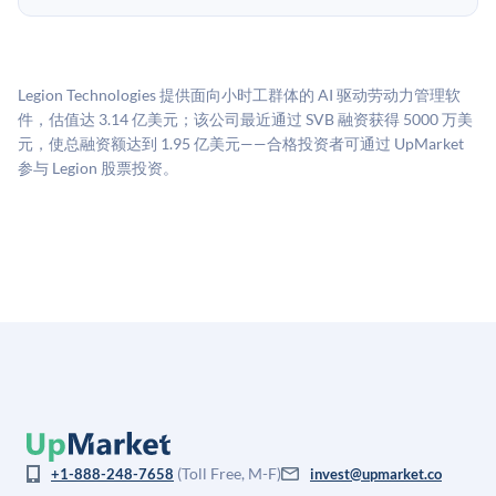
所不同。创建 UpMarket账户或浏览可用投资无需任何
UpMarket的估值为，基于专有模型，综合多个数据来
费用。投资者仅在完成投资时支付交易相关费用。
源：融资轮次数据（Caplight）、营收估算（Sacra）、
二级市场定价以及上市公司可比数据。该模型对上市公
Legion Technologies 提供面向小时工群体的 AI 驱动劳动力管理软
司可比倍数应用私有公司折扣，以反映流动性不足和信
件，估值达 3.14 亿美元；该公司最近通过 SVB 融资获得 5000 万美
息不对称。此估值不构成投资建议，可能与实际交易价
元，使总融资额达到 1.95 亿美元——合格投资者可通过 UpMarket
格存在重大差异。
参与 Legion 股票投资。
(Toll Free, M-F)
+1-888-248-7658
invest@upmarket.co