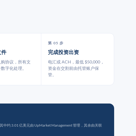
第 05 步
文件
完成投资出资
认购协议，所有文
电汇或 ACH，最低 $50,000，
台数字化处理。
资金在交割前由托管账户保
管。
 3.01 亿美元由 UpMarket Management 管理，其余由关联