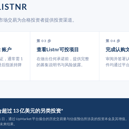
ISTNR
过二级市场交易为合格投资者提供投资渠道。
第 03 步
第 04 步
t 账户
查看Listnr可投项目
完成认购
认证，通常需 1
在做出任何承诺前，提供完整
审阅并签署
册后指派持牌
的募集说明书与风险披露。
件均通过平
撮合超过 13 亿美元的另类投资*
月 31 日，通过 UpMarket 平台撮合的历史交易量与估值预估所涉及的投资本金及其增值。其中约
未来结果。