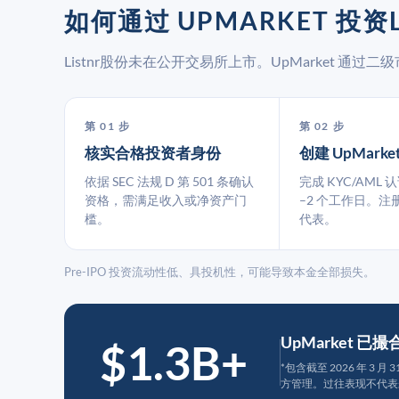
如何通过 UPMARKET 投资L
Listnr股份未在公开交易所上市。UpMarket 通
第 01 步
第 02 步
核实合格投资者身份
创建 UpMarke
依据 SEC 法规 D 第 501 条确认
完成 KYC/AML 
资格，需满足收入或净资产门
–2 个工作日。注
槛。
代表。
Pre-IPO 投资流动性低、具投机性，可能导致本金全部损失。
UpMarket 已
$1.3B+
*包含截至 2026 年 3 
方管理。过往表现不代表