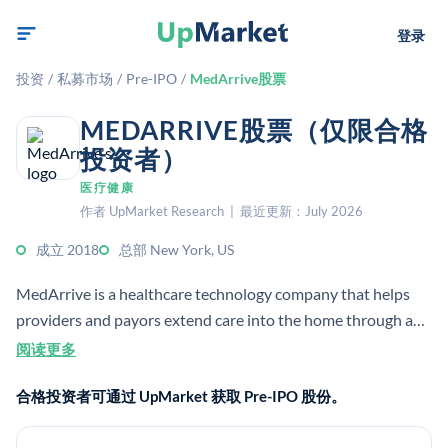
登录
投资
/
私募市场
/
Pre-IPO
/
MedArrive股票
MEDARRIVE股票（仅限合格
投资者）
医疗健康
作者 UpMarket Research | 最近更新：July 2026
成立 2018
总部 New York, US
MedArrive is a healthcare technology company that helps
providers and payors extend care into the home through a
care management platform. It combines virtual care with
阅读更多
field-based clinical support to deliver home-based medical
合格投资者可通过 UpMarket 获取 Pre-IPO 股份。
services and lower care costs.