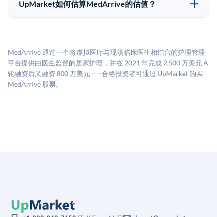
50,000美元。具体金额可能因产品和股份供应情况而有
做好多年持有的准备。
UpMarket如何估算MedArrive的估值？
所不同。创建 UpMarket账户或浏览可用投资无需任何
UpMarket的估值为，基于专有模型，综合多个数据来
费用。投资者仅在完成投资时支付交易相关费用。
源：融资轮次数据（Caplight）、营收估算（Sacra）、
二级市场定价以及上市公司可比数据。该模型对上市公
MedArrive 通过一个将虚拟医疗与现场临床医生相结合的护理管理
司可比倍数应用私有公司折扣，以反映流动性不足和信
平台提供由医生监督的居家护理，并在 2021 年完成 2,500 万美元 A
息不对称。此估值不构成投资建议，可能与实际交易价
轮融资后又融资 800 万美元——合格投资者可通过 UpMarket 购买
格存在重大差异。
MedArrive 股票。