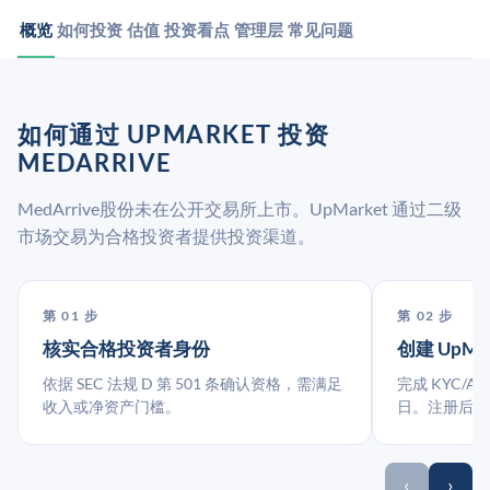
概览
如何投资
估值
投资看点
管理层
常见问题
如何通过 UPMARKET 投资
MEDARRIVE
MedArrive股份未在公开交易所上市。UpMarket 通过二级
市场交易为合格投资者提供投资渠道。
第 01 步
第 02 步
核实合格投资者身份
创建 UpMa
依据 SEC 法规 D 第 501 条确认资格，需满足
完成 KYC/A
收入或净资产门槛。
日。注册后指
‹
›