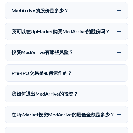
MedArrive的股价是多少？
MedArrive没有公开股价，因为它是一家私有公司。最
近的已知股价来自其最近一轮融资。 二级市场上的Pre-
我可以在UpMarket购买MedArrive的股份吗？
IPO股价可能因供需和市场条件而与最近一轮融资价格
可以。合格投资者可以通过填写本页表单或在
有所不同。
upmarket.co创建账户来表达对MedArrive股份的投资意
投资MedArrive有哪些风险？
向。所有Pre-IPO产品视供应情况而定，最低投资金额为
Pre-IPO投资存在重大风险。MedArrive的股份流动性
50,000美元。UpMarket是FINRA注册的经纪交易商，
低，意味着没有公开市场可以快速出售。不存在确定的
自2019年以来已经纪超过5亿美元的另类投资。
Pre-IPO交易是如何运作的？
退出时间表或回报保证。该投资具有投机性质，投资者
在Pre-IPO交易中，合格投资者通过二级市场平台从现有
应做好可能全部损失的准备。私有公司的估值在融资轮
股东（如员工、早期投资者或其他持有人）处购买股
次之间可能大幅波动。投资者应在投资前咨询其财务顾
我如何退出MedArrive的投资？
份。公司本身不会在这些交易中发行新股。UpMarket作
问并审阅所有发行文件。
Pre-IPO持股主要有两种退出途径：在二级市场将股份出
为FINRA注册的经纪交易商促成这些交易，代表双方处
售给其他买家，或持有直到公司完成IPO或被收购。两
理合规、文件和结算事宜。
在UpMarket投资MedArrive的最低金额是多少？
种途径都受限于转让限制、公司批准（优先购买权）和
UpMarket上大多数Pre-IPO产品的最低投资金额为
市场条件。任何退出的时间都是不可预测的，投资者应