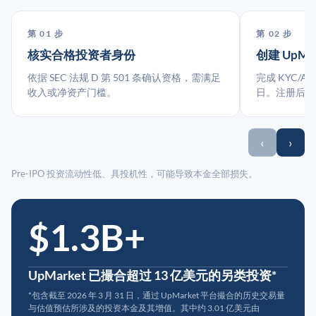
第 01 步
第 02 步
核实合格投资者身份
创建 UpMa
依据 SEC 法规 D 第 501 条确认资格，需满足
完成 KYC/A
收入或净资产门槛。
日。注册后指
‹
›
Pre-IPO 投资流动性低、具投机性，可能导致本金全部损失。
$1.3B+
UpMarket 已撮合超过 13 亿美元的另类投资*
*包含截至 2026 年 3 月 31 日，通过 UpMarket 平台撮合的历史交易量
与估值预估所涉及的投资本金及其增值。其中约 3.01 亿美元由