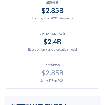
最新价格
$2.85B
Series F, May 2022, Perplexity
UPMARKET 估值
$2.4B
Based on UpMarket valuation model
上一轮价格
$2.85B
Series E Sep 2021