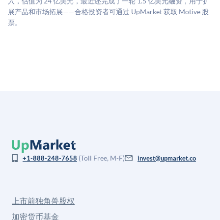
入，估值为 24 亿美元，最近还完成了一轮 1.5 亿美元融资，用于扩
息不对称。此估值不构成投资建议，可能与实际交易价
展产品和市场拓展——合格投资者可通过 UpMarket 获取 Motive 股
格存在重大差异。
票。
(Toll Free, M-F)
+1-888-248-7658
invest@upmarket.co
上市前独角兽股权
加密货币基金