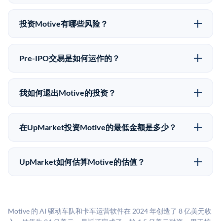
可以。合格投资者可以通过填写本页表单或在
不同。
upmarket.co创建账户来表达对Motive股份的投资意向。
投资Motive有哪些风险？
所有Pre-IPO产品视供应情况而定，最低投资金额为
Pre-IPO投资存在重大风险。Motive的股份流动性低，
50,000美元。UpMarket是FINRA注册的经纪交易商，
意味着没有公开市场可以快速出售。不存在确定的退出
自2019年以来已经纪超过5亿美元的另类投资。
Pre-IPO交易是如何运作的？
时间表或回报保证。该投资具有投机性质，投资者应做
在Pre-IPO交易中，合格投资者通过二级市场平台从现有
好可能全部损失的准备。私有公司的估值在融资轮次之
股东（如员工、早期投资者或其他持有人）处购买股
间可能大幅波动。投资者应在投资前咨询其财务顾问并
我如何退出Motive的投资？
份。公司本身不会在这些交易中发行新股。UpMarket作
审阅所有发行文件。
Pre-IPO持股主要有两种退出途径：在二级市场将股份出
为FINRA注册的经纪交易商促成这些交易，代表双方处
售给其他买家，或持有直到公司完成IPO或被收购。两
理合规、文件和结算事宜。
在UpMarket投资Motive的最低金额是多少？
种途径都受限于转让限制、公司批准（优先购买权）和
UpMarket上大多数Pre-IPO产品的最低投资金额为
市场条件。任何退出的时间都是不可预测的，投资者应
50,000美元。具体金额可能因产品和股份供应情况而有
做好多年持有的准备。
UpMarket如何估算Motive的估值？
所不同。创建 UpMarket账户或浏览可用投资无需任何
UpMarket的估值为，基于专有模型，综合多个数据来
费用。投资者仅在完成投资时支付交易相关费用。
源：融资轮次数据（Caplight）、营收估算（Sacra）、
二级市场定价以及上市公司可比数据。该模型对上市公
Motive 的 AI 驱动车队和卡车运营软件在 2024 年创造了 8 亿美元收
司可比倍数应用私有公司折扣，以反映流动性不足和信