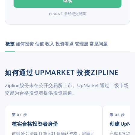
继续
FINRA 注册经纪交易商
概览
如何投资
估值
收入
投资看点
管理层
常见问题
如何通过 UPMARKET 投资ZIPLINE
Zipline股份未在公开交易所上市。UpMarket 通过二级市场
交易为合格投资者提供投资渠道。
第 01 步
第 02 步
核实合格投资者身份
创建 UpMa
依据 SEC 法规 D 第 501 条确认资格，需满足
完成 KYC/A