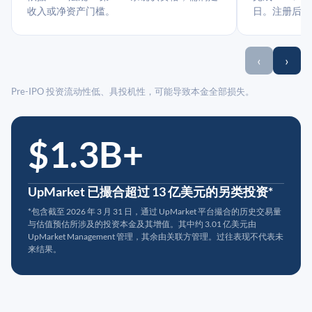
收入或净资产门槛。
日。注册后指
‹
›
Pre-IPO 投资流动性低、具投机性，可能导致本金全部损失。
$1.3B+
UpMarket 已撮合超过 13 亿美元的另类投资*
*包含截至 2026 年 3 月 31 日，通过 UpMarket 平台撮合的历史交易量
与估值预估所涉及的投资本金及其增值。其中约 3.01 亿美元由
UpMarket Management 管理，其余由关联方管理。过往表现不代表未
来结果。