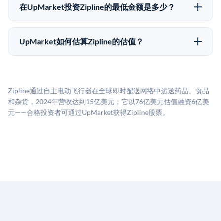
售给其他买家，或持有直到公司完成IPO或被收购。两
理合规、文件和结算事宜。
在UpMarket投资Zipline的最低金额是多少？
种途径都受限于转让限制、公司批准（优先购买权）和
UpMarket上大多数Pre-IPO产品的最低投资金额为
市场条件。任何退出的时间都是不可预测的，投资者应
50,000美元。具体金额可能因产品和股份供应情况而有
做好多年持有的准备。
UpMarket如何估算Zipline的估值？
所不同。创建 UpMarket账户或浏览可用投资无需任何
UpMarket的估值为，基于专有模型，综合多个数据来
费用。投资者仅在完成投资时支付交易相关费用。
源：融资轮次数据（Caplight）、营收估算（Sacra）、
二级市场定价以及上市公司可比数据。该模型对上市公
Zipline通过自主电动飞行器在全球即时配送网络中运送药品、食品
司可比倍数应用私有公司折扣，以反映流动性不足和信
和杂货，2024年营收达到15亿美元；它以76亿美元估值融资6亿美
息不对称。此估值不构成投资建议，可能与实际交易价
元——合格投资者可通过UpMarket获得Zipline股票。
格存在重大差异。