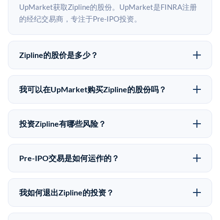
UpMarket获取Zipline的股份。UpMarket是FINRA注册
的经纪交易商，专注于Pre-IPO投资。
Zipline的股价是多少？
Zipline没有公开股价，因为它是一家私有公司。最近的
已知股价来自其最近一轮融资。 二级市场上的Pre-IPO
我可以在UpMarket购买Zipline的股份吗？
股价可能因供需和市场条件而与最近一轮融资价格有所
可以。合格投资者可以通过填写本页表单或在
不同。
upmarket.co创建账户来表达对Zipline股份的投资意向。
投资Zipline有哪些风险？
所有Pre-IPO产品视供应情况而定，最低投资金额为
Pre-IPO投资存在重大风险。Zipline的股份流动性低，意
50,000美元。UpMarket是FINRA注册的经纪交易商，
味着没有公开市场可以快速出售。不存在确定的退出时
自2019年以来已经纪超过5亿美元的另类投资。
Pre-IPO交易是如何运作的？
间表或回报保证。该投资具有投机性质，投资者应做好
在Pre-IPO交易中，合格投资者通过二级市场平台从现有
可能全部损失的准备。私有公司的估值在融资轮次之间
股东（如员工、早期投资者或其他持有人）处购买股
可能大幅波动。投资者应在投资前咨询其财务顾问并审
我如何退出Zipline的投资？
份。公司本身不会在这些交易中发行新股。UpMarket作
阅所有发行文件。
Pre-IPO持股主要有两种退出途径：在二级市场将股份出
为FINRA注册的经纪交易商促成这些交易，代表双方处