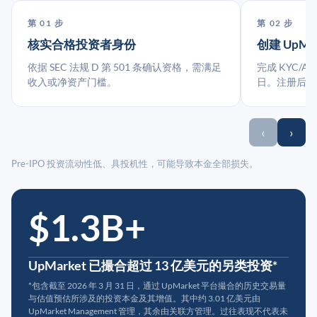
第 01 步
第 02 步
核实合格投资者身份
创建 UpMa
依据 SEC 法规 D 第 501 条确认资格，需满足
完成 KYC/A
收入或净资产门槛。
日。注册后指
‹
›
Pre-IPO 投资流动性低、具投机性，可能导致本金全部损失。
$1.3B+
UpMarket 已撮合超过 13 亿美元的另类投资*
*包含截至 2026 年 3 月 31 日，通过 UpMarket 平台撮合的历史交易量
与估值预估所涉及的投资本金及其增值。其中约 3.01 亿美元由
UpMarket Management 管理，其余由关联方管理。过往表现不代表未