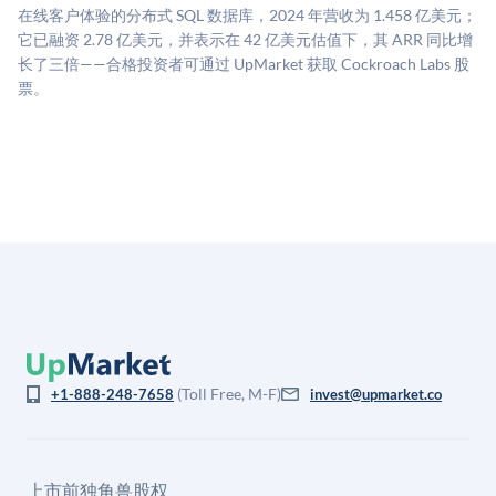
司可比倍数应用私有公司折扣，以反映流动性不足和信
在线客户体验的分布式 SQL 数据库，2024 年营收为 1.458 亿美元；
息不对称。此估值不构成投资建议，可能与实际交易价
它已融资 2.78 亿美元，并表示在 42 亿美元估值下，其 ARR 同比增
格存在重大差异。
长了三倍——合格投资者可通过 UpMarket 获取 Cockroach Labs 股
票。
(Toll Free, M-F)
+1-888-248-7658
invest@upmarket.co
上市前独角兽股权