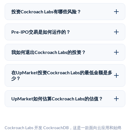
可以。合格投资者可以通过填写本页表单或在
upmarket.co创建账户来表达对Cockroach Labs股份的投
投资Cockroach Labs有哪些风险？
资意向。所有Pre-IPO产品视供应情况而定，最低投资金
Pre-IPO投资存在重大风险。Cockroach Labs的股份流动
额为50,000美元。UpMarket是FINRA注册的经纪交易
性低，意味着没有公开市场可以快速出售。不存在确定
商，自2019年以来已经纪超过5亿美元的另类投资。
Pre-IPO交易是如何运作的？
的退出时间表或回报保证。该投资具有投机性质，投资
在Pre-IPO交易中，合格投资者通过二级市场平台从现有
者应做好可能全部损失的准备。私有公司的估值在融资
股东（如员工、早期投资者或其他持有人）处购买股
轮次之间可能大幅波动。投资者应在投资前咨询其财务
我如何退出Cockroach Labs的投资？
份。公司本身不会在这些交易中发行新股。UpMarket作
顾问并审阅所有发行文件。
Pre-IPO持股主要有两种退出途径：在二级市场将股份出
为FINRA注册的经纪交易商促成这些交易，代表双方处
售给其他买家，或持有直到公司完成IPO或被收购。两
理合规、文件和结算事宜。
在UpMarket投资Cockroach Labs的最低金额是多
种途径都受限于转让限制、公司批准（优先购买权）和
少？
市场条件。任何退出的时间都是不可预测的，投资者应
UpMarket上大多数Pre-IPO产品的最低投资金额为
做好多年持有的准备。
50,000美元。具体金额可能因产品和股份供应情况而有
UpMarket如何估算Cockroach Labs的估值？
所不同。创建 UpMarket账户或浏览可用投资无需任何
UpMarket的估值为，基于专有模型，综合多个数据来
费用。投资者仅在完成投资时支付交易相关费用。
源：融资轮次数据（Caplight）、营收估算（Sacra）、
二级市场定价以及上市公司可比数据。该模型对上市公
Cockroach Labs 开发 CockroachDB，这是一款面向云应用和始终