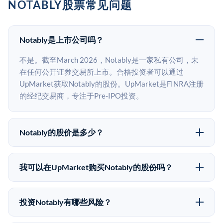
NOTABLY股票常见问题
Notably是上市公司吗？
不是。截至March 2026，Notably是一家私有公司，未
在任何公开证券交易所上市。合格投资者可以通过
UpMarket获取Notably的股份。UpMarket是FINRA注册
的经纪交易商，专注于Pre-IPO投资。
Notably的股价是多少？
Notably没有公开股价，因为它是一家私有公司。最近的
已知股价来自其最近一轮融资。 二级市场上的Pre-IPO
我可以在UpMarket购买Notably的股份吗？
股价可能因供需和市场条件而与最近一轮融资价格有所
可以。合格投资者可以通过填写本页表单或在
不同。
upmarket.co创建账户来表达对Notably股份的投资意
投资Notably有哪些风险？
向。所有Pre-IPO产品视供应情况而定，最低投资金额为
Pre-IPO投资存在重大风险。Notably的股份流动性低，