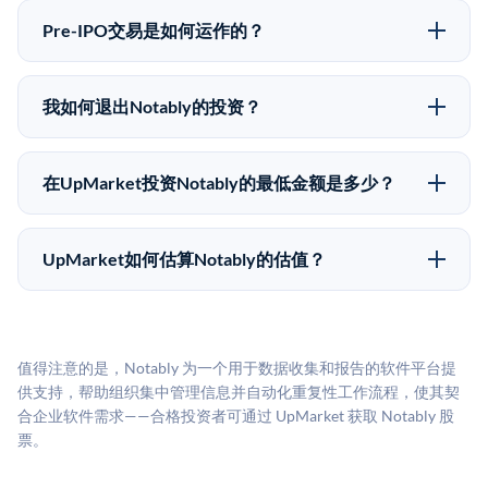
50,000美元。UpMarket是FINRA注册的经纪交易商，
意味着没有公开市场可以快速出售。不存在确定的退出
自2019年以来已经纪超过5亿美元的另类投资。
Pre-IPO交易是如何运作的？
时间表或回报保证。该投资具有投机性质，投资者应做
在Pre-IPO交易中，合格投资者通过二级市场平台从现有
好可能全部损失的准备。私有公司的估值在融资轮次之
股东（如员工、早期投资者或其他持有人）处购买股
间可能大幅波动。投资者应在投资前咨询其财务顾问并
我如何退出Notably的投资？
份。公司本身不会在这些交易中发行新股。UpMarket作
审阅所有发行文件。
Pre-IPO持股主要有两种退出途径：在二级市场将股份出
为FINRA注册的经纪交易商促成这些交易，代表双方处
售给其他买家，或持有直到公司完成IPO或被收购。两
理合规、文件和结算事宜。
在UpMarket投资Notably的最低金额是多少？
种途径都受限于转让限制、公司批准（优先购买权）和
UpMarket上大多数Pre-IPO产品的最低投资金额为
市场条件。任何退出的时间都是不可预测的，投资者应
50,000美元。具体金额可能因产品和股份供应情况而有
做好多年持有的准备。
UpMarket如何估算Notably的估值？
所不同。创建 UpMarket账户或浏览可用投资无需任何
UpMarket的估值为，基于专有模型，综合多个数据来
费用。投资者仅在完成投资时支付交易相关费用。
源：融资轮次数据（Caplight）、营收估算（Sacra）、
二级市场定价以及上市公司可比数据。该模型对上市公
值得注意的是，Notably 为一个用于数据收集和报告的软件平台提
司可比倍数应用私有公司折扣，以反映流动性不足和信
供支持，帮助组织集中管理信息并自动化重复性工作流程，使其契
息不对称。此估值不构成投资建议，可能与实际交易价
合企业软件需求——合格投资者可通过 UpMarket 获取 Notably 股
格存在重大差异。
票。