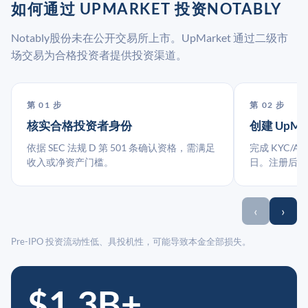
如何通过 UPMARKET 投资NOTABLY
Notably股份未在公开交易所上市。UpMarket 通过二级市
场交易为合格投资者提供投资渠道。
第 01 步
第 02 步
核实合格投资者身份
创建 UpMa
依据 SEC 法规 D 第 501 条确认资格，需满足
完成 KYC/A
收入或净资产门槛。
日。注册后指
‹
›
Pre-IPO 投资流动性低、具投机性，可能导致本金全部损失。
$1.3B+