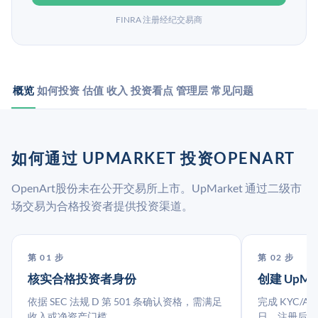
FINRA 注册经纪交易商
概览
如何投资
估值
收入
投资看点
管理层
常见问题
如何通过 UPMARKET 投资OPENART
OpenArt股份未在公开交易所上市。UpMarket 通过二级市
场交易为合格投资者提供投资渠道。
第 01 步
第 02 步
核实合格投资者身份
创建 UpMa
依据 SEC 法规 D 第 501 条确认资格，需满足
完成 KYC/A
收入或净资产门槛。
日。注册后指