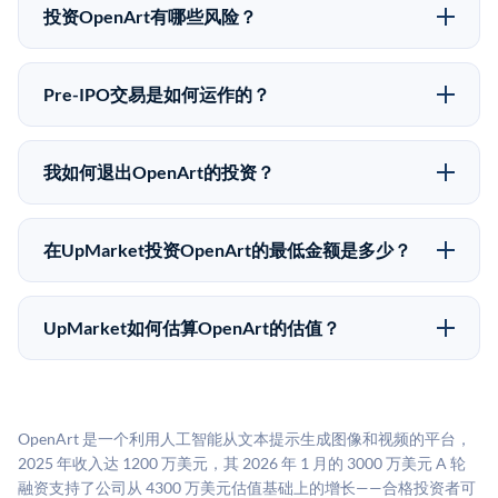
upmarket.co创建账户来表达对OpenArt股份的投资意
投资OpenArt有哪些风险？
向。所有Pre-IPO产品视供应情况而定，最低投资金额为
Pre-IPO投资存在重大风险。OpenArt的股份流动性低，
50,000美元。UpMarket是FINRA注册的经纪交易商，
意味着没有公开市场可以快速出售。不存在确定的退出
自2019年以来已经纪超过5亿美元的另类投资。
Pre-IPO交易是如何运作的？
时间表或回报保证。该投资具有投机性质，投资者应做
在Pre-IPO交易中，合格投资者通过二级市场平台从现有
好可能全部损失的准备。私有公司的估值在融资轮次之
股东（如员工、早期投资者或其他持有人）处购买股
间可能大幅波动。投资者应在投资前咨询其财务顾问并
我如何退出OpenArt的投资？
份。公司本身不会在这些交易中发行新股。UpMarket作
审阅所有发行文件。
Pre-IPO持股主要有两种退出途径：在二级市场将股份出
为FINRA注册的经纪交易商促成这些交易，代表双方处
售给其他买家，或持有直到公司完成IPO或被收购。两
理合规、文件和结算事宜。
在UpMarket投资OpenArt的最低金额是多少？
种途径都受限于转让限制、公司批准（优先购买权）和
UpMarket上大多数Pre-IPO产品的最低投资金额为
市场条件。任何退出的时间都是不可预测的，投资者应
50,000美元。具体金额可能因产品和股份供应情况而有
做好多年持有的准备。
UpMarket如何估算OpenArt的估值？
所不同。创建 UpMarket账户或浏览可用投资无需任何
UpMarket的估值为，基于专有模型，综合多个数据来
费用。投资者仅在完成投资时支付交易相关费用。
源：融资轮次数据（Caplight）、营收估算（Sacra）、
二级市场定价以及上市公司可比数据。该模型对上市公
OpenArt 是一个利用人工智能从文本提示生成图像和视频的平台，
司可比倍数应用私有公司折扣，以反映流动性不足和信
2025 年收入达 1200 万美元，其 2026 年 1 月的 3000 万美元 A 轮
息不对称。此估值不构成投资建议，可能与实际交易价
融资支持了公司从 4300 万美元估值基础上的增长——合格投资者可