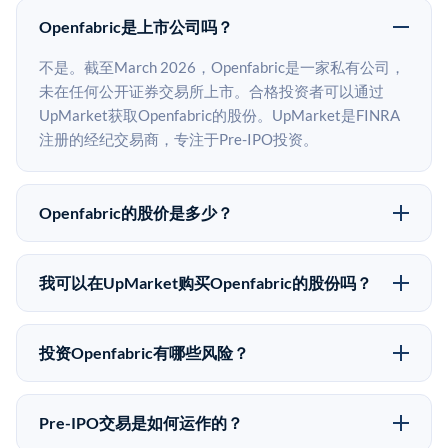
Openfabric是上市公司吗？
不是。截至March 2026，Openfabric是一家私有公司，
未在任何公开证券交易所上市。合格投资者可以通过
UpMarket获取Openfabric的股份。UpMarket是FINRA
注册的经纪交易商，专注于Pre-IPO投资。
Openfabric的股价是多少？
Openfabric没有公开股价，因为它是一家私有公司。最
近的已知股价来自其最近一轮融资。 二级市场上的Pre-
我可以在UpMarket购买Openfabric的股份吗？
IPO股价可能因供需和市场条件而与最近一轮融资价格
可以。合格投资者可以通过填写本页表单或在
有所不同。
upmarket.co创建账户来表达对Openfabric股份的投资意
投资Openfabric有哪些风险？
向。所有Pre-IPO产品视供应情况而定，最低投资金额为
Pre-IPO投资存在重大风险。Openfabric的股份流动性
50,000美元。UpMarket是FINRA注册的经纪交易商，
低，意味着没有公开市场可以快速出售。不存在确定的
自2019年以来已经纪超过5亿美元的另类投资。
Pre-IPO交易是如何运作的？
退出时间表或回报保证。该投资具有投机性质，投资者