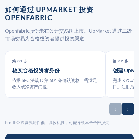
如何通过 UPMARKET 投资
OPENFABRIC
Openfabric股份未在公开交易所上市。UpMarket 通过二级
市场交易为合格投资者提供投资渠道。
第 01 步
第 02 步
核实合格投资者身份
创建 UpMa
依据 SEC 法规 D 第 501 条确认资格，需满足
完成 KYC/A
收入或净资产门槛。
日。注册后指
‹
›
Pre-IPO 投资流动性低、具投机性，可能导致本金全部损失。