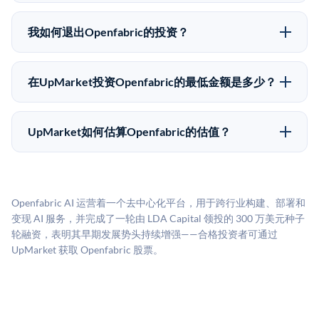
在Pre-IPO交易中，合格投资者通过二级市场平台从现有
应做好可能全部损失的准备。私有公司的估值在融资轮
股东（如员工、早期投资者或其他持有人）处购买股
次之间可能大幅波动。投资者应在投资前咨询其财务顾
我如何退出Openfabric的投资？
份。公司本身不会在这些交易中发行新股。UpMarket作
问并审阅所有发行文件。
Pre-IPO持股主要有两种退出途径：在二级市场将股份出
为FINRA注册的经纪交易商促成这些交易，代表双方处
售给其他买家，或持有直到公司完成IPO或被收购。两
理合规、文件和结算事宜。
在UpMarket投资Openfabric的最低金额是多少？
种途径都受限于转让限制、公司批准（优先购买权）和
UpMarket上大多数Pre-IPO产品的最低投资金额为
市场条件。任何退出的时间都是不可预测的，投资者应
50,000美元。具体金额可能因产品和股份供应情况而有
做好多年持有的准备。
UpMarket如何估算Openfabric的估值？
所不同。创建 UpMarket账户或浏览可用投资无需任何
UpMarket的估值为，基于专有模型，综合多个数据来
费用。投资者仅在完成投资时支付交易相关费用。
源：融资轮次数据（Caplight）、营收估算（Sacra）、
二级市场定价以及上市公司可比数据。该模型对上市公
Openfabric AI 运营着一个去中心化平台，用于跨行业构建、部署和
司可比倍数应用私有公司折扣，以反映流动性不足和信
变现 AI 服务，并完成了一轮由 LDA Capital 领投的 300 万美元种子
息不对称。此估值不构成投资建议，可能与实际交易价
轮融资，表明其早期发展势头持续增强——合格投资者可通过
格存在重大差异。
UpMarket 获取 Openfabric 股票。