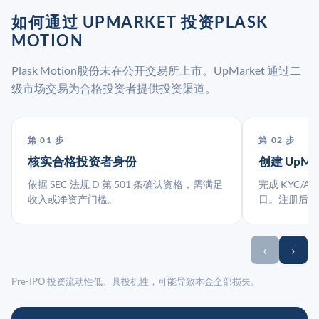
如何通过 UPMARKET 投资PLASK
MOTION
Plask Motion股份未在公开交易所上市。UpMarket 通过二
级市场交易为合格投资者提供投资渠道。
第 01 步
第 02 步
核实合格投资者身份
创建 UpMa
依据 SEC 法规 D 第 501 条确认资格，需满足
完成 KYC/A
收入或净资产门槛。
日。注册后指
‹
›
Pre-IPO 投资流动性低、具投机性，可能导致本金全部损失。