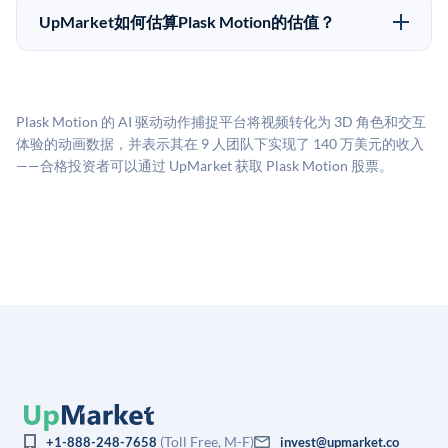
50,000美元。具体金额可能因产品和股份供应情况而有
UpMarket如何估算Plask Motion的估值？
所不同。创建 UpMarket账户或浏览可用投资无需任何
UpMarket的估值为，基于专有模型，综合多个数据来
费用。投资者仅在完成投资时支付交易相关费用。
源：融资轮次数据（Caplight）、营收估算（Sacra）、
二级市场定价以及上市公司可比数据。该模型对上市公
Plask Motion 的 AI 驱动动作捕捉平台将视频转化为 3D 角色和交互
司可比倍数应用私有公司折扣，以反映流动性不足和信
体验的动画数据，并表示其在 9 人团队下实现了 140 万美元的收入
息不对称。此估值不构成投资建议，可能与实际交易价
——合格投资者可以通过 UpMarket 获取 Plask Motion 股票。
格存在重大差异。
(Toll Free, M-F)
+1-888-248-7658
invest@upmarket.co