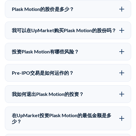
Plask Motion的股价是多少？
Plask Motion没有公开股价，因为它是一家私有公司。
最近的已知股价来自其最近一轮融资。 二级市场上的
我可以在UpMarket购买Plask Motion的股份吗？
Pre-IPO股价可能因供需和市场条件而与最近一轮融资价
可以。合格投资者可以通过填写本页表单或在
格有所不同。
upmarket.co创建账户来表达对Plask Motion股份的投资
投资Plask Motion有哪些风险？
意向。所有Pre-IPO产品视供应情况而定，最低投资金额
Pre-IPO投资存在重大风险。Plask Motion的股份流动性
为50,000美元。UpMarket是FINRA注册的经纪交易
低，意味着没有公开市场可以快速出售。不存在确定的
商，自2019年以来已经纪超过5亿美元的另类投资。
Pre-IPO交易是如何运作的？
退出时间表或回报保证。该投资具有投机性质，投资者
在Pre-IPO交易中，合格投资者通过二级市场平台从现有
应做好可能全部损失的准备。私有公司的估值在融资轮
股东（如员工、早期投资者或其他持有人）处购买股
次之间可能大幅波动。投资者应在投资前咨询其财务顾
我如何退出Plask Motion的投资？
份。公司本身不会在这些交易中发行新股。UpMarket作
问并审阅所有发行文件。
Pre-IPO持股主要有两种退出途径：在二级市场将股份出
为FINRA注册的经纪交易商促成这些交易，代表双方处
售给其他买家，或持有直到公司完成IPO或被收购。两
理合规、文件和结算事宜。
在UpMarket投资Plask Motion的最低金额是多
种途径都受限于转让限制、公司批准（优先购买权）和
少？
市场条件。任何退出的时间都是不可预测的，投资者应
UpMarket上大多数Pre-IPO产品的最低投资金额为
做好多年持有的准备。