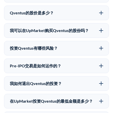
Qventus的股价是多少？
Qventus没有公开股价，因为它是一家私有公司。最近
的已知股价来自其最近一轮融资。 二级市场上的Pre-
我可以在UpMarket购买Qventus的股份吗？
IPO股价可能因供需和市场条件而与最近一轮融资价格
可以。合格投资者可以通过填写本页表单或在
有所不同。
upmarket.co创建账户来表达对Qventus股份的投资意
投资Qventus有哪些风险？
向。所有Pre-IPO产品视供应情况而定，最低投资金额为
Pre-IPO投资存在重大风险。Qventus的股份流动性低，
50,000美元。UpMarket是FINRA注册的经纪交易商，
意味着没有公开市场可以快速出售。不存在确定的退出
自2019年以来已经纪超过5亿美元的另类投资。
Pre-IPO交易是如何运作的？
时间表或回报保证。该投资具有投机性质，投资者应做
在Pre-IPO交易中，合格投资者通过二级市场平台从现有
好可能全部损失的准备。私有公司的估值在融资轮次之
股东（如员工、早期投资者或其他持有人）处购买股
间可能大幅波动。投资者应在投资前咨询其财务顾问并
我如何退出Qventus的投资？
份。公司本身不会在这些交易中发行新股。UpMarket作
审阅所有发行文件。
Pre-IPO持股主要有两种退出途径：在二级市场将股份出
为FINRA注册的经纪交易商促成这些交易，代表双方处
售给其他买家，或持有直到公司完成IPO或被收购。两
理合规、文件和结算事宜。
在UpMarket投资Qventus的最低金额是多少？
种途径都受限于转让限制、公司批准（优先购买权）和
UpMarket上大多数Pre-IPO产品的最低投资金额为
市场条件。任何退出的时间都是不可预测的，投资者应