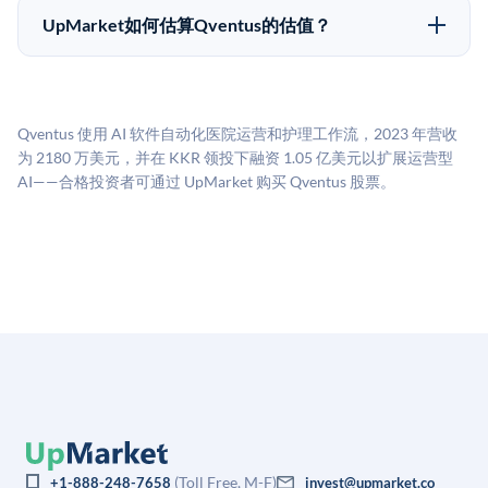
50,000美元。具体金额可能因产品和股份供应情况而有
做好多年持有的准备。
UpMarket如何估算Qventus的估值？
所不同。创建 UpMarket账户或浏览可用投资无需任何
UpMarket的估值为，基于专有模型，综合多个数据来
费用。投资者仅在完成投资时支付交易相关费用。
源：融资轮次数据（Caplight）、营收估算（Sacra）、
二级市场定价以及上市公司可比数据。该模型对上市公
Qventus 使用 AI 软件自动化医院运营和护理工作流，2023 年营收
司可比倍数应用私有公司折扣，以反映流动性不足和信
为 2180 万美元，并在 KKR 领投下融资 1.05 亿美元以扩展运营型
息不对称。此估值不构成投资建议，可能与实际交易价
AI——合格投资者可通过 UpMarket 购买 Qventus 股票。
格存在重大差异。
(Toll Free, M-F)
+1-888-248-7658
invest@upmarket.co