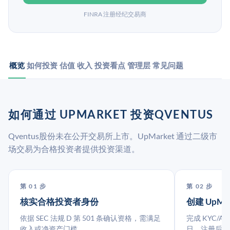
FINRA 注册经纪交易商
概览
如何投资
估值
收入
投资看点
管理层
常见问题
如何通过 UPMARKET 投资QVENTUS
Qventus股份未在公开交易所上市。UpMarket 通过二级市
场交易为合格投资者提供投资渠道。
第 01 步
第 02 步
核实合格投资者身份
创建 UpMa
依据 SEC 法规 D 第 501 条确认资格，需满足
完成 KYC/A
收入或净资产门槛。
日。注册后指