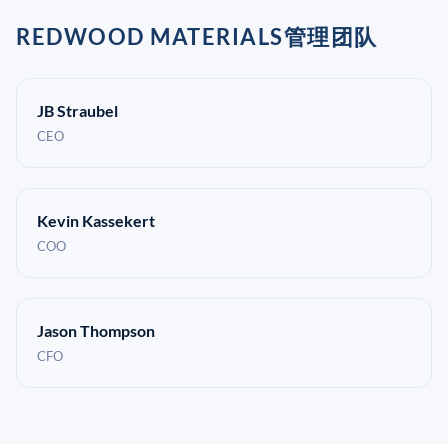
REDWOOD MATERIALS管理团队
JB Straubel
CEO
Kevin Kassekert
COO
Jason Thompson
CFO