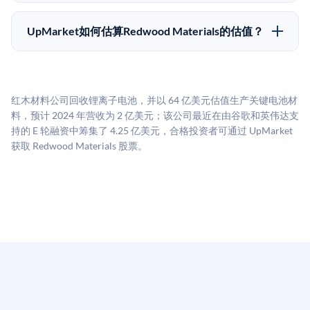
UpMarket上大多数Pre-IPO产品的最低投资金额为
做好多年持有的准备。
50,000美元。具体金额可能因产品和股份供应情况而有
UpMarket如何估算Redwood Materials的估值？
所不同。创建 UpMarket账户或浏览可用投资无需任何
UpMarket的估值为，基于专有模型，综合多个数据来
费用。投资者仅在完成投资时支付交易相关费用。
源：融资轮次数据（Caplight）、营收估算（Sacra）、
二级市场定价以及上市公司可比数据。该模型对上市公
红木材料公司回收锂离子电池，并以 64 亿美元估值生产关键电池材
司可比倍数应用私有公司折扣，以反映流动性不足和信
料，预计 2024 年营收为 2 亿美元；该公司最近在由谷歌和英伟达支
息不对称。此估值不构成投资建议，可能与实际交易价
持的 E 轮融资中筹集了 4.25 亿美元，合格投资者可通过 UpMarket
格存在重大差异。
获取 Redwood Materials 股票。