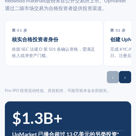
Redwood Materials股份未在公开交易所上市。UpMarket
通过二级市场交易为合格投资者提供投资渠道。
第 01 步
第 02 步
核实合格投资者身份
创建 UpMa
依据 SEC 法规 D 第 501 条确认资格，需满足
完成 KYC/A
收入或净资产门槛。
日。注册后指
‹
›
Pre-IPO 投资流动性低、具投机性，可能导致本金全部损失。
$1.3B+
UpMarket 已撮合超过 13 亿美元的另类投资*