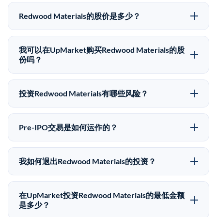
Redwood Materials的股价是多少？
Redwood Materials没有公开股价，因为它是一家私有公
司。最近的已知股价来自其最近一轮融资。 二级市场上
我可以在UpMarket购买Redwood Materials的股
的Pre-IPO股价可能因供需和市场条件而与最近一轮融资
份吗？
价格有所不同。
可以。合格投资者可以通过填写本页表单或在
upmarket.co创建账户来表达对Redwood Materials股份
投资Redwood Materials有哪些风险？
的投资意向。所有Pre-IPO产品视供应情况而定，最低投
Pre-IPO投资存在重大风险。Redwood Materials的股份
资金额为50,000美元。UpMarket是FINRA注册的经纪
流动性低，意味着没有公开市场可以快速出售。不存在
交易商，自2019年以来已经纪超过5亿美元的另类投
Pre-IPO交易是如何运作的？
确定的退出时间表或回报保证。该投资具有投机性质，
资。
在Pre-IPO交易中，合格投资者通过二级市场平台从现有
投资者应做好可能全部损失的准备。私有公司的估值在
股东（如员工、早期投资者或其他持有人）处购买股
融资轮次之间可能大幅波动。投资者应在投资前咨询其
我如何退出Redwood Materials的投资？
份。公司本身不会在这些交易中发行新股。UpMarket作
财务顾问并审阅所有发行文件。
Pre-IPO持股主要有两种退出途径：在二级市场将股份出
为FINRA注册的经纪交易商促成这些交易，代表双方处
售给其他买家，或持有直到公司完成IPO或被收购。两
理合规、文件和结算事宜。
在UpMarket投资Redwood Materials的最低金额
种途径都受限于转让限制、公司批准（优先购买权）和
是多少？
市场条件。任何退出的时间都是不可预测的，投资者应