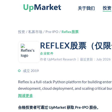
投资
关于我们
投资
/
私募市场
/
Pre-IPO
/
Reflex股票
REFLEX股票（仅
企业软件
作者 UpMarket Research | 最近更新：July 2026
成立 2019
Reflex is a full-stack Python platform for building ente
development, cloud deployment, and scaling critical bu
teams that want to build and manage software faster.
阅读更多
合格投资者可通过 UpMarket 获取 Pre-IPO 股份。