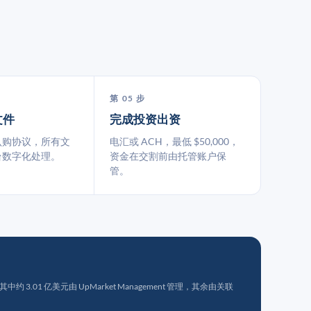
第 05 步
文件
完成投资出资
认购协议，所有文
电汇或 ACH，最低 $50,000，
台数字化处理。
资金在交割前由托管账户保
管。
 3.01 亿美元由 UpMarket Management 管理，其余由关联