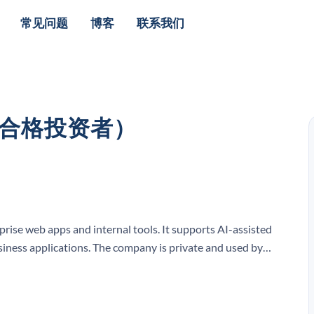
常见问题
博客
联系我们
限合格投资者）
rprise web apps and internal tools. It supports AI-assisted
siness applications. The company is private and used by