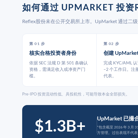
如何通过 UPMARKET 投资R
Reflex股份未在公开交易所上市。UpMarket 
第 01 步
第 02 步
核实合格投资者身份
创建 UpMarke
依据 SEC 法规 D 第 501 条确认
完成 KYC/AML 
资格，需满足收入或净资产门
–2 个工作日。注
槛。
代表。
Pre-IPO 投资流动性低、具投机性，可能导致本金全部损失。
UpMarket 已
$1.3B+
*包含截至 2026 年 3 
方管理。过往表现不代表