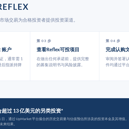
EFLEX
通过二级市场交易为合格投资者提供投资渠道。
第 03 步
第 04 步
t 账户
查看Reflex可投项目
完成认购
认证，通常需 1
在做出任何承诺前，提供完整
审阅并签署
册后指派持牌
的募集说明书与风险披露。
件均通过平
撮合超过 13 亿美元的另类投资*
月 31 日，通过 UpMarket 平台撮合的历史交易量与估值预估所涉及的投资本金及其增值。其中约
未来结果。