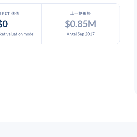
RKET 估值
上一轮价格
$0
$0.85M
et valuation model
Angel Sep 2017