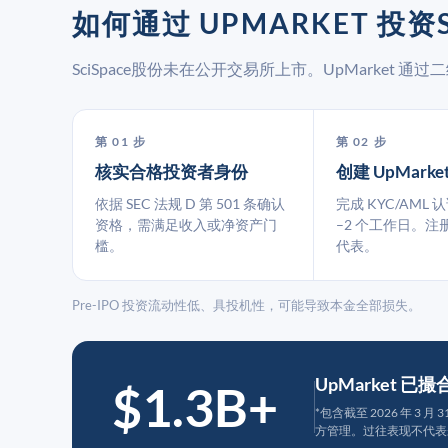
如何通过 UPMARKET 投资S
SciSpace股份未在公开交易所上市。UpMarket
第 01 步
第 02 步
核实合格投资者身份
创建 UpMarke
依据 SEC 法规 D 第 501 条确认
完成 KYC/AML 
资格，需满足收入或净资产门
–2 个工作日。注
槛。
代表。
Pre-IPO 投资流动性低、具投机性，可能导致本金全部损失。
UpMarket 已
$1.3B+
*包含截至 2026 年 3 
方管理。过往表现不代表