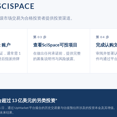
CISPACE
 通过二级市场交易为合格投资者提供投资渠道。
第 03 步
第 04 步
t 账户
查看SciSpace可投项目
完成认购
认证，通常需 1
在做出任何承诺前，提供完整
审阅并签署
册后指派持牌
的募集说明书与风险披露。
件均通过平
撮合超过 13 亿美元的另类投资*
月 31 日，通过 UpMarket 平台撮合的历史交易量与估值预估所涉及的投资本金及其增值。其中约
未来结果。