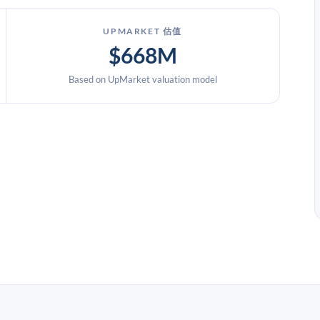
UPMARKET 估值
$668M
Based on UpMarket valuation model