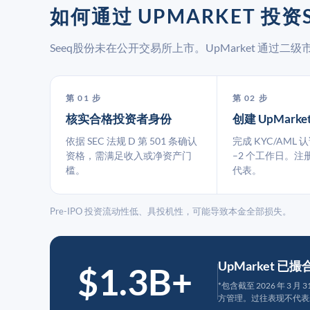
如何通过 UPMARKET 投资S
Seeq股份未在公开交易所上市。UpMarket 通过
第 01 步
第 02 步
核实合格投资者身份
创建 UpMarke
依据 SEC 法规 D 第 501 条确认
完成 KYC/AML 
资格，需满足收入或净资产门
–2 个工作日。注
槛。
代表。
Pre-IPO 投资流动性低、具投机性，可能导致本金全部损失。
UpMarket 已
$1.3B+
*包含截至 2026 年 3 
方管理。过往表现不代表