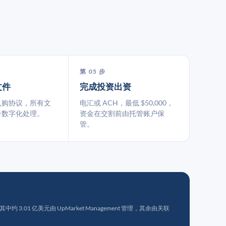
第 05 步
文件
完成投资出资
认购协议，所有文
电汇或 ACH，最低 $50,000，
台数字化处理。
资金在交割前由托管账户保
管。
 3.01 亿美元由 UpMarket Management 管理，其余由关联