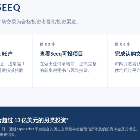
EEQ
二级市场交易为合格投资者提供投资渠道。
第 03 步
第 04 步
t 账户
查看Seeq可投项目
完成认购
认证，通常需 1
在做出任何承诺前，提供完整
审阅并签署
册后指派持牌
的募集说明书与风险披露。
件均通过平
撮合超过 13 亿美元的另类投资*
月 31 日，通过 UpMarket 平台撮合的历史交易量与估值预估所涉及的投资本金及其增值。其中约
未来结果。