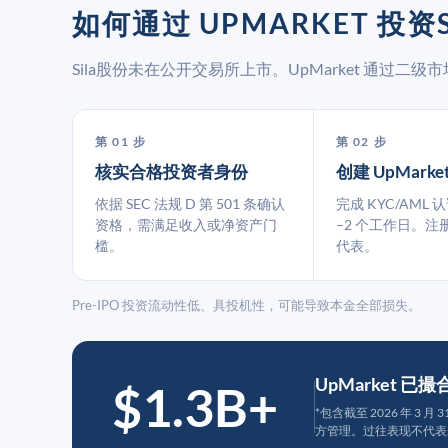
如何通过 UPMARKET 投资S
Sila股份未在公开交易所上市。UpMarket 通过
第 01 步
第 02 步
核实合格投资者身份
创建 UpMarke
依据 SEC 法规 D 第 501 条确认
完成 KYC/AML 
资格，需满足收入或净资产门
–2 个工作日。注
槛。
代表。
Pre-IPO 投资流动性低、具投机性，可能导致本金全部损失。
UpMarket 已
$1.3B+
*包含截至 2026 年 3 
方管理。过往表现不代表