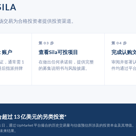
ILA
二级市场交易为合格投资者提供投资渠道。
第 03 步
第 04 步
t 账户
查看Sila可投项目
完成认购
认证，通常需 1
在做出任何承诺前，提供完整
审阅并签署
册后指派持牌
的募集说明书与风险披露。
件均通过平
撮合超过 13 亿美元的另类投资*
月 31 日，通过 UpMarket 平台撮合的历史交易量与估值预估所涉及的投资本金及其增值。其中约
未来结果。