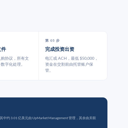
第 05 步
文件
完成投资出资
认购协议，所有文
电汇或 ACH，最低 $50,000，
台数字化处理。
资金在交割前由托管账户保
管。
 3.01 亿美元由 UpMarket Management 管理，其余由关联