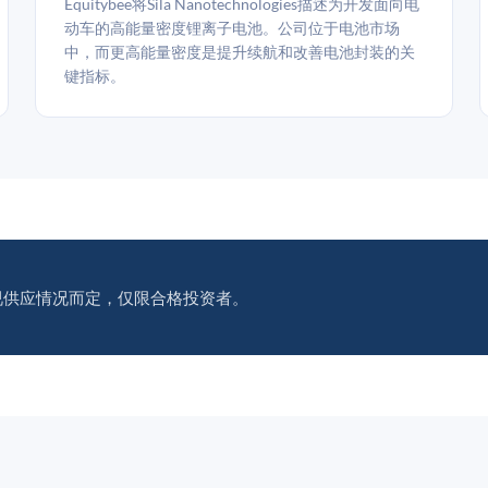
Equitybee将Sila Nanotechnologies描述为开发面向电
动车的高能量密度锂离子电池。公司位于电池市场
中，而更高能量密度是提升续航和改善电池封装的关
键指标。
视供应情况而定，仅限合格投资者。