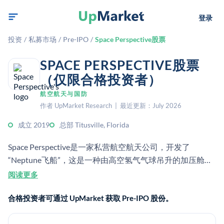
登录
投资
/
私募市场
/
Pre-IPO
/
Space Perspective股票
SPACE PERSPECTIVE股票
（仅限合格投资者）
航空航天与国防
作者 UpMarket Research | 最近更新：July 2026
成立 2019
总部 Titusville, Florida
Space Perspective是一家私营航空航天公司，开发了
“Neptune飞船”，这是一种由高空氢气气球吊升的加压舱，
用于近太空旅游。资料显示，该公司总部位于蒂图斯维尔，
阅读更多
专注于豪华平流层飞行，但最新报道指出它已于2025年被
合格投资者可通过 UpMarket 获取 Pre-IPO 股份。
收购，且其运营状况一度处于不稳定状态。