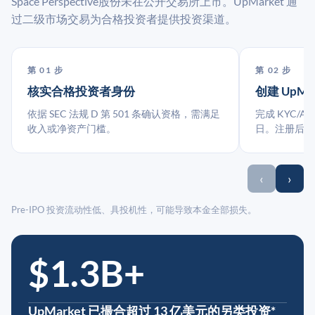
Space Perspective股份未在公开交易所上市。UpMarket 通
过二级市场交易为合格投资者提供投资渠道。
第 01 步
第 02 步
核实合格投资者身份
创建 UpMa
依据 SEC 法规 D 第 501 条确认资格，需满足
完成 KYC/A
收入或净资产门槛。
日。注册后指
‹
›
Pre-IPO 投资流动性低、具投机性，可能导致本金全部损失。
$1.3B+
UpMarket 已撮合超过 13 亿美元的另类投资*