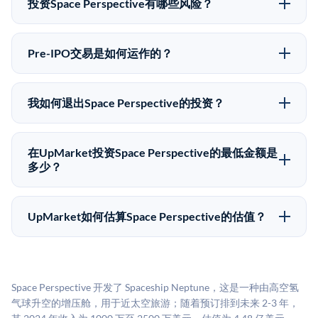
投资Space Perspective有哪些风险？
投资意向。所有Pre-IPO产品视供应情况而定，最低投资
Pre-IPO投资存在重大风险。Space Perspective的股份流
金额为50,000美元。UpMarket是FINRA注册的经纪交
动性低，意味着没有公开市场可以快速出售。不存在确
易商，自2019年以来已经纪超过5亿美元的另类投资。
Pre-IPO交易是如何运作的？
定的退出时间表或回报保证。该投资具有投机性质，投
在Pre-IPO交易中，合格投资者通过二级市场平台从现有
资者应做好可能全部损失的准备。私有公司的估值在融
股东（如员工、早期投资者或其他持有人）处购买股
资轮次之间可能大幅波动。投资者应在投资前咨询其财
我如何退出Space Perspective的投资？
份。公司本身不会在这些交易中发行新股。UpMarket作
务顾问并审阅所有发行文件。
Pre-IPO持股主要有两种退出途径：在二级市场将股份出
为FINRA注册的经纪交易商促成这些交易，代表双方处
售给其他买家，或持有直到公司完成IPO或被收购。两
理合规、文件和结算事宜。
在UpMarket投资Space Perspective的最低金额是
种途径都受限于转让限制、公司批准（优先购买权）和
多少？
市场条件。任何退出的时间都是不可预测的，投资者应
UpMarket上大多数Pre-IPO产品的最低投资金额为
做好多年持有的准备。
50,000美元。具体金额可能因产品和股份供应情况而有
UpMarket如何估算Space Perspective的估值？
所不同。创建 UpMarket账户或浏览可用投资无需任何
UpMarket的估值为，基于专有模型，综合多个数据来
费用。投资者仅在完成投资时支付交易相关费用。
源：融资轮次数据（Caplight）、营收估算（Sacra）、
二级市场定价以及上市公司可比数据。该模型对上市公
Space Perspective 开发了 Spaceship Neptune，这是一种由高空氢
司可比倍数应用私有公司折扣，以反映流动性不足和信
气球升空的增压舱，用于近太空旅游；随着预订排到未来 2-3 年，
息不对称。此估值不构成投资建议，可能与实际交易价