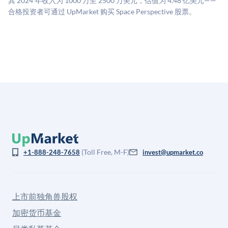
其 2024 年收入为 1000 万至 2500 万美元，估值为 4.48 亿美元——
格存在重大差异。
合格投资者可通过 UpMarket 购买 Space Perspective 股票。
(Toll Free, M-F)
+1-888-248-7658
invest@upmarket.co
上市前独角兽股权
加密货币基金