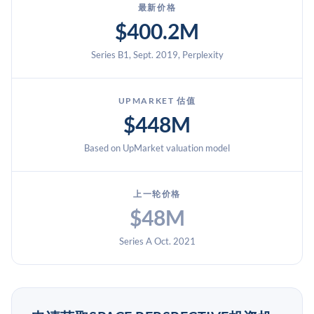
最新价格
$400.2M
Series B1, Sept. 2019, Perplexity
UPMARKET 估值
$448M
Based on UpMarket valuation model
上一轮价格
$48M
Series A Oct. 2021