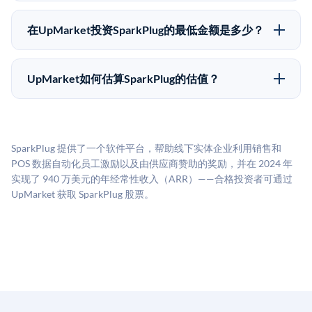
Pre-IPO持股主要有两种退出途径：在二级市场将股份出
为FINRA注册的经纪交易商促成这些交易，代表双方处
售给其他买家，或持有直到公司完成IPO或被收购。两
理合规、文件和结算事宜。
在UpMarket投资SparkPlug的最低金额是多少？
种途径都受限于转让限制、公司批准（优先购买权）和
UpMarket上大多数Pre-IPO产品的最低投资金额为
市场条件。任何退出的时间都是不可预测的，投资者应
50,000美元。具体金额可能因产品和股份供应情况而有
做好多年持有的准备。
UpMarket如何估算SparkPlug的估值？
所不同。创建 UpMarket账户或浏览可用投资无需任何
UpMarket的估值为，基于专有模型，综合多个数据来
费用。投资者仅在完成投资时支付交易相关费用。
源：融资轮次数据（Caplight）、营收估算（Sacra）、
二级市场定价以及上市公司可比数据。该模型对上市公
SparkPlug 提供了一个软件平台，帮助线下实体企业利用销售和
司可比倍数应用私有公司折扣，以反映流动性不足和信
POS 数据自动化员工激励以及由供应商赞助的奖励，并在 2024 年
息不对称。此估值不构成投资建议，可能与实际交易价
实现了 940 万美元的年经常性收入（ARR）——合格投资者可通过
格存在重大差异。
UpMarket 获取 SparkPlug 股票。