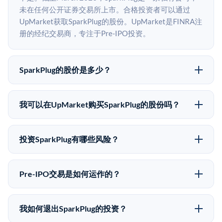
未在任何公开证券交易所上市。合格投资者可以通过
UpMarket获取SparkPlug的股份。UpMarket是FINRA注
册的经纪交易商，专注于Pre-IPO投资。
SparkPlug的股价是多少？
SparkPlug没有公开股价，因为它是一家私有公司。最近
的已知股价来自其最近一轮融资。 二级市场上的Pre-
我可以在UpMarket购买SparkPlug的股份吗？
IPO股价可能因供需和市场条件而与最近一轮融资价格
可以。合格投资者可以通过填写本页表单或在
有所不同。
upmarket.co创建账户来表达对SparkPlug股份的投资意
投资SparkPlug有哪些风险？
向。所有Pre-IPO产品视供应情况而定，最低投资金额为
Pre-IPO投资存在重大风险。SparkPlug的股份流动性
50,000美元。UpMarket是FINRA注册的经纪交易商，
低，意味着没有公开市场可以快速出售。不存在确定的
自2019年以来已经纪超过5亿美元的另类投资。
Pre-IPO交易是如何运作的？
退出时间表或回报保证。该投资具有投机性质，投资者
在Pre-IPO交易中，合格投资者通过二级市场平台从现有
应做好可能全部损失的准备。私有公司的估值在融资轮
股东（如员工、早期投资者或其他持有人）处购买股
次之间可能大幅波动。投资者应在投资前咨询其财务顾
我如何退出SparkPlug的投资？
份。公司本身不会在这些交易中发行新股。UpMarket作
问并审阅所有发行文件。