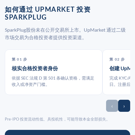
如何通过 UPMARKET 投资
SPARKPLUG
SparkPlug股份未在公开交易所上市。UpMarket 通过二级
市场交易为合格投资者提供投资渠道。
第 01 步
第 02 步
核实合格投资者身份
创建 UpMa
依据 SEC 法规 D 第 501 条确认资格，需满足
完成 KYC/A
收入或净资产门槛。
日。注册后指
‹
›
Pre-IPO 投资流动性低、具投机性，可能导致本金全部损失。