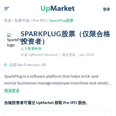
登录
投资
/
私募市场
/
Pre-IPO
/
SparkPlug股票
SPARKPLUG股票（仅限合格
投资者）
人力资源科技
作者 UpMarket Research | 最近更新：July 2026
总部 San Francisco, US
SparkPlug is a software platform that helps brick-and-
mortar businesses manage employee incentives and vendor-
sponsored rewards. It uses sales and POS data to run
阅读更多
automated contests and performance-based rewards for
合格投资者可通过 UpMarket 获取 Pre-IPO 股份。
frontline retail and hourly workers.