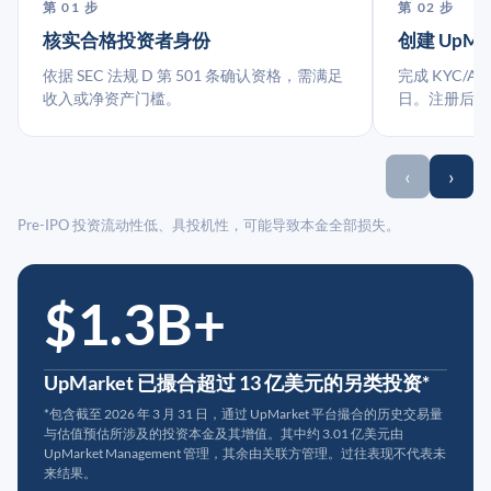
第 01 步
第 02 步
核实合格投资者身份
创建 UpMa
依据 SEC 法规 D 第 501 条确认资格，需满足
完成 KYC/A
收入或净资产门槛。
日。注册后指
‹
›
Pre-IPO 投资流动性低、具投机性，可能导致本金全部损失。
$1.3B+
UpMarket 已撮合超过 13 亿美元的另类投资*
*包含截至 2026 年 3 月 31 日，通过 UpMarket 平台撮合的历史交易量
与估值预估所涉及的投资本金及其增值。其中约 3.01 亿美元由
UpMarket Management 管理，其余由关联方管理。过往表现不代表未
来结果。