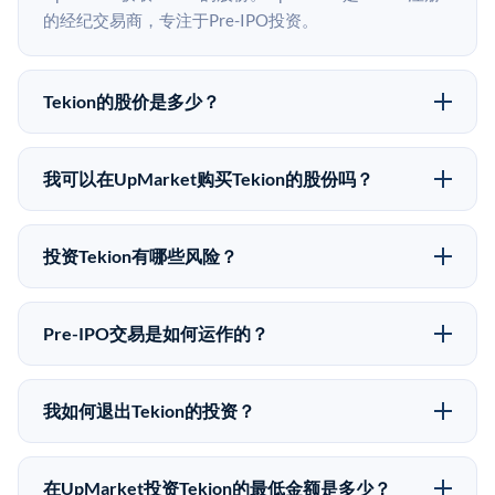
的经纪交易商，专注于Pre-IPO投资。
Tekion的股价是多少？
Tekion没有公开股价，因为它是一家私有公司。最近的
已知股价来自其最近一轮融资。 二级市场上的Pre-IPO
我可以在UpMarket购买Tekion的股份吗？
股价可能因供需和市场条件而与最近一轮融资价格有所
可以。合格投资者可以通过填写本页表单或在
不同。
upmarket.co创建账户来表达对Tekion股份的投资意向。
投资Tekion有哪些风险？
所有Pre-IPO产品视供应情况而定，最低投资金额为
Pre-IPO投资存在重大风险。Tekion的股份流动性低，意
50,000美元。UpMarket是FINRA注册的经纪交易商，
味着没有公开市场可以快速出售。不存在确定的退出时
自2019年以来已经纪超过5亿美元的另类投资。
Pre-IPO交易是如何运作的？
间表或回报保证。该投资具有投机性质，投资者应做好
在Pre-IPO交易中，合格投资者通过二级市场平台从现有
可能全部损失的准备。私有公司的估值在融资轮次之间
股东（如员工、早期投资者或其他持有人）处购买股
可能大幅波动。投资者应在投资前咨询其财务顾问并审
我如何退出Tekion的投资？
份。公司本身不会在这些交易中发行新股。UpMarket作
阅所有发行文件。
Pre-IPO持股主要有两种退出途径：在二级市场将股份出
为FINRA注册的经纪交易商促成这些交易，代表双方处
售给其他买家，或持有直到公司完成IPO或被收购。两
理合规、文件和结算事宜。
在UpMarket投资Tekion的最低金额是多少？