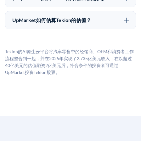
种途径都受限于转让限制、公司批准（优先购买权）和
UpMarket上大多数Pre-IPO产品的最低投资金额为
市场条件。任何退出的时间都是不可预测的，投资者应
50,000美元。具体金额可能因产品和股份供应情况而有
做好多年持有的准备。
UpMarket如何估算Tekion的估值？
所不同。创建 UpMarket账户或浏览可用投资无需任何
UpMarket的估值为，基于专有模型，综合多个数据来
费用。投资者仅在完成投资时支付交易相关费用。
源：融资轮次数据（Caplight）、营收估算（Sacra）、
二级市场定价以及上市公司可比数据。该模型对上市公
Tekion的AI原生云平台将汽车零售中的经销商、OEM和消费者工作
司可比倍数应用私有公司折扣，以反映流动性不足和信
流程整合到一起，并在2025年实现了2.735亿美元收入；在以超过
息不对称。此估值不构成投资建议，可能与实际交易价
40亿美元的估值融资2亿美元后，符合条件的投资者可通过
格存在重大差异。
UpMarket投资Tekion股票。