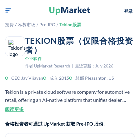
登录
投资
/
私募市场
/
Pre-IPO
/
Tekion股票
TEKION股票（仅限合格投资
者）
企业软件
作者 UpMarket Research | 最近更新：July 2026
CEO Jay Vijayan
成立 2015
总部 Pleasanton, US
Tekion is a private cloud software company for automotive
retail, offering an AI-native platform that unifies dealer,
OEM, and consumer workflows.[2][5] It is headquartered in
阅读更多
Pleasanton, California, and was founded by former Tesla
合格投资者可通过 UpMarket 获取 Pre-IPO 股份。
executive Jay Vijayan.[1][3]