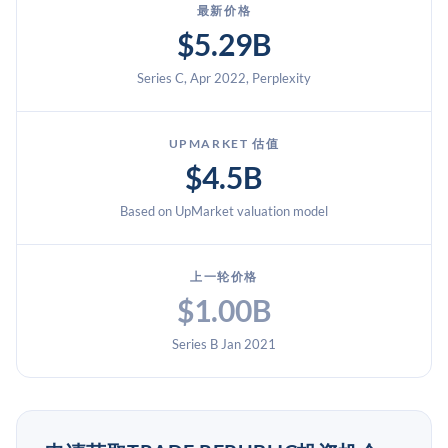
最新价格
$5.29B
Series C, Apr 2022, Perplexity
UPMARKET 估值
$4.5B
Based on UpMarket valuation model
上一轮价格
$1.00B
Series B Jan 2021