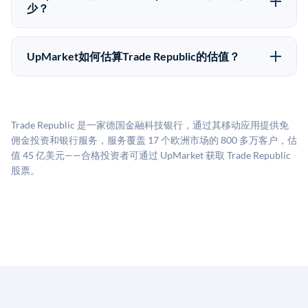
种途径都受限于转让限制、公司批准（优先购买权）和
少？
市场条件。任何退出的时间都是不可预测的，投资者应
UpMarket上大多数Pre-IPO产品的最低投资金额为
做好多年持有的准备。
50,000美元。具体金额可能因产品和股份供应情况而有
UpMarket如何估算Trade Republic的估值？
所不同。创建 UpMarket账户或浏览可用投资无需任何
UpMarket的估值为，基于专有模型，综合多个数据来
费用。投资者仅在完成投资时支付交易相关费用。
源：融资轮次数据（Caplight）、营收估算（Sacra）、
二级市场定价以及上市公司可比数据。该模型对上市公
Trade Republic 是一家德国金融科技银行，通过其移动应用提供免
司可比倍数应用私有公司折扣，以反映流动性不足和信
佣金投资和银行服务，服务覆盖 17 个欧洲市场的 800 多万客户，估
息不对称。此估值不构成投资建议，可能与实际交易价
值 45 亿美元——合格投资者可通过 UpMarket 获取 Trade Republic
格存在重大差异。
股票。