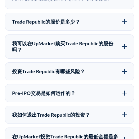
Trade Republic的股价是多少？
Trade Republic没有公开股价，因为它是一家私有公司。
最近的已知股价来自其最近一轮融资。 二级市场上的
我可以在UpMarket购买Trade Republic的股份
Pre-IPO股价可能因供需和市场条件而与最近一轮融资价
吗？
格有所不同。
可以。合格投资者可以通过填写本页表单或在
upmarket.co创建账户来表达对Trade Republic股份的投
投资Trade Republic有哪些风险？
资意向。所有Pre-IPO产品视供应情况而定，最低投资金
Pre-IPO投资存在重大风险。Trade Republic的股份流动
额为50,000美元。UpMarket是FINRA注册的经纪交易
性低，意味着没有公开市场可以快速出售。不存在确定
商，自2019年以来已经纪超过5亿美元的另类投资。
Pre-IPO交易是如何运作的？
的退出时间表或回报保证。该投资具有投机性质，投资
在Pre-IPO交易中，合格投资者通过二级市场平台从现有
者应做好可能全部损失的准备。私有公司的估值在融资
股东（如员工、早期投资者或其他持有人）处购买股
轮次之间可能大幅波动。投资者应在投资前咨询其财务
我如何退出Trade Republic的投资？
份。公司本身不会在这些交易中发行新股。UpMarket作
顾问并审阅所有发行文件。
Pre-IPO持股主要有两种退出途径：在二级市场将股份出
为FINRA注册的经纪交易商促成这些交易，代表双方处
售给其他买家，或持有直到公司完成IPO或被收购。两
理合规、文件和结算事宜。
在UpMarket投资Trade Republic的最低金额是多