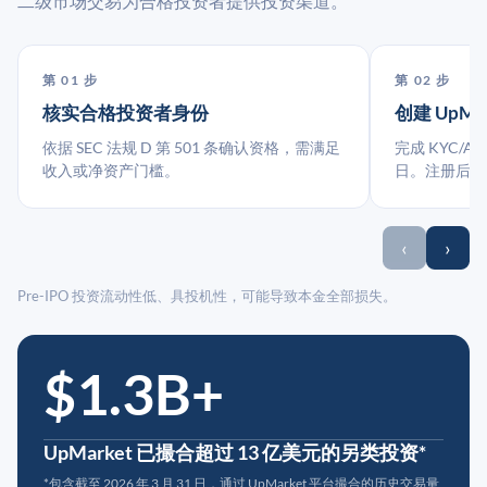
二级市场交易为合格投资者提供投资渠道。
第 01 步
第 02 步
核实合格投资者身份
创建 UpMa
依据 SEC 法规 D 第 501 条确认资格，需满足
完成 KYC/A
收入或净资产门槛。
日。注册后指
‹
›
Pre-IPO 投资流动性低、具投机性，可能导致本金全部损失。
$1.3B+
UpMarket 已撮合超过 13 亿美元的另类投资*
*包含截至 2026 年 3 月 31 日，通过 UpMarket 平台撮合的历史交易量