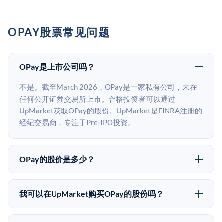
OPAY股票常见问题
OPay是上市公司吗？
不是。截至March 2026，OPay是一家私有公司，未在
任何公开证券交易所上市。合格投资者可以通过
UpMarket获取OPay的股份。UpMarket是FINRA注册的
经纪交易商，专注于Pre-IPO投资。
OPay的股价是多少？
OPay没有公开股价，因为它是一家私有公司。最近的已
知股价来自其最近一轮融资。 二级市场上的Pre-IPO股
我可以在UpMarket购买OPay的股份吗？
价可能因供需和市场条件而与最近一轮融资价格有所不
可以。合格投资者可以通过填写本页表单或在
同。