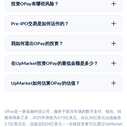
upmarket.co创建账户来表达对OPay股份的投资意向。
投资OPay有哪些风险？
所有Pre-IPO产品视供应情况而定，最低投资金额为
Pre-IPO投资存在重大风险。OPay的股份流动性低，意
50,000美元。UpMarket是FINRA注册的经纪交易商，
味着没有公开市场可以快速出售。不存在确定的退出时
自2019年以来已经纪超过5亿美元的另类投资。
Pre-IPO交易是如何运作的？
间表或回报保证。该投资具有投机性质，投资者应做好
在Pre-IPO交易中，合格投资者通过二级市场平台从现有
可能全部损失的准备。私有公司的估值在融资轮次之间
股东（如员工、早期投资者或其他持有人）处购买股
可能大幅波动。投资者应在投资前咨询其财务顾问并审
我如何退出OPay的投资？
份。公司本身不会在这些交易中发行新股。UpMarket作
阅所有发行文件。
Pre-IPO持股主要有两种退出途径：在二级市场将股份出
为FINRA注册的经纪交易商促成这些交易，代表双方处
售给其他买家，或持有直到公司完成IPO或被收购。两
理合规、文件和结算事宜。
在UpMarket投资OPay的最低金额是多少？
种途径都受限于转让限制、公司批准（优先购买权）和
UpMarket上大多数Pre-IPO产品的最低投资金额为
市场条件。任何退出的时间都是不可预测的，投资者应
50,000美元。具体金额可能因产品和股份供应情况而有
做好多年持有的准备。
UpMarket如何估算OPay的估值？
所不同。创建 UpMarket账户或浏览可用投资无需任何
UpMarket的估值为，基于专有模型，综合多个数据来
费用。投资者仅在完成投资时支付交易相关费用。
源：融资轮次数据（Caplight）、营收估算（Sacra）、
二级市场定价以及上市公司可比数据。该模型对上市公
OPay是一家金融科技公司，服务于新兴市场的数字支付、钱包、转
司可比倍数应用私有公司折扣，以反映流动性不足和信
账和商家工具；2025年营收为3.73亿美元，在以20亿美元估值融资
息不对称。此估值不构成投资建议，可能与实际交易价
5.7亿美元后，估值达到24亿美元——合格投资者可以通过UpMarket