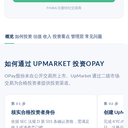
FINRA 注册经纪交易商
概览
如何投资
估值
收入
投资看点
管理层
常见问题
如何通过 UPMARKET 投资OPAY
OPay股份未在公开交易所上市。UpMarket 通过二级市场
交易为合格投资者提供投资渠道。
第 01 步
第 02 步
核实合格投资者身份
创建 UpMa
依据 SEC 法规 D 第 501 条确认资格，需满足
完成 KYC/A
收入或净资产门槛。
日。注册后指