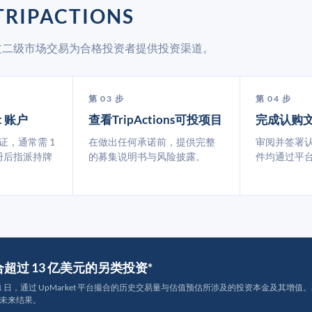
RIPACTIONS
et 通过二级市场交易为合格投资者提供投资渠道。
第 03 步
第 04 步
t 账户
查看TripActions可投项目
完成认购
认证，通常需 1
在做出任何承诺前，提供完整
审阅并签署
册后指派持牌
的募集说明书与风险披露。
件均通过平
撮合超过 13 亿美元的另类投资*
月 31 日，通过 UpMarket 平台撮合的历史交易量与估值预估所涉及的投资本金及其增值。其中约
未来结果。