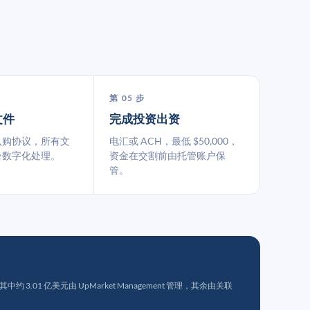
第 05 步
文件
完成投资出资
认购协议，所有文
电汇或 ACH，最低 $50,000，
台数字化处理。
资金在交割前由托管账户保
管。
 3.01 亿美元由 UpMarket Management 管理，其余由关联