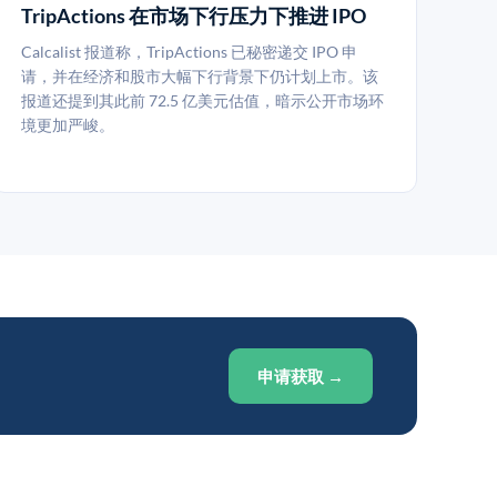
TripActions 在市场下行压力下推进 IPO
Calcalist 报道称，TripActions 已秘密递交 IPO 申
请，并在经济和股市大幅下行背景下仍计划上市。该
报道还提到其此前 72.5 亿美元估值，暗示公开市场环
境更加严峻。
申请获取 →