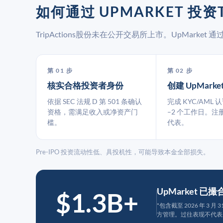
如何通过 UPMARKET 投资T
TripActions股份未在公开交易所上市。UpMark
第 01 步
第 02 步
核实合格投资者身份
创建 UpMarke
依据 SEC 法规 D 第 501 条确认
完成 KYC/AML 
资格，需满足收入或净资产门
–2 个工作日。注
槛。
代表。
Pre-IPO 投资流动性低、具投机性，可能导致本金全部损失。
UpMarket 已
$1.3B+
*包含截至 2026 年 3 
方管理。过往表现不代表