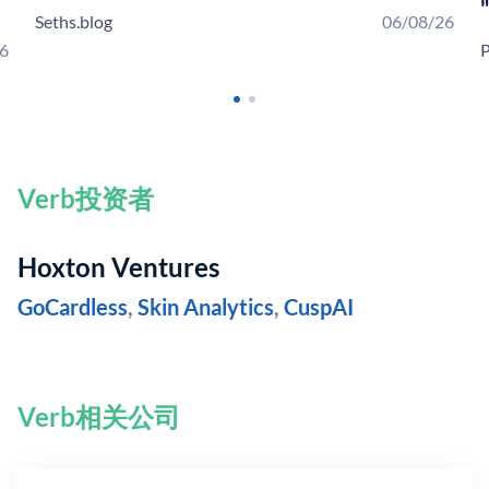
Seths.blog
06/08/26
6
Verb投资者
Hoxton Ventures
GoCardless
,
Skin Analytics
,
CuspAI
Verb相关公司