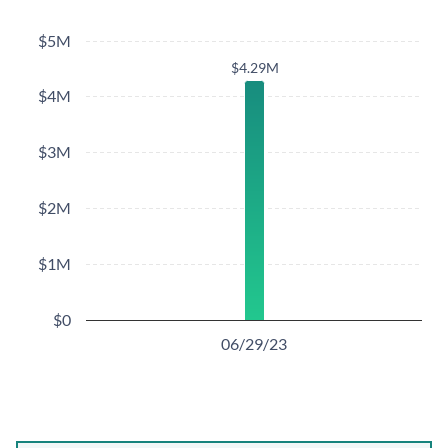
$5M
$4.29M
$4.29M
$4M
$3M
$2M
$1M
$0
06/29/23