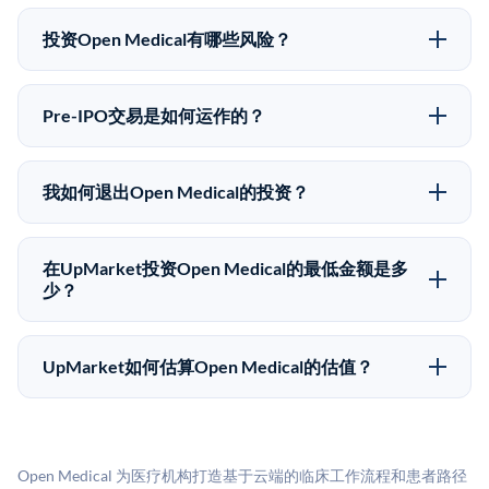
可以。合格投资者可以通过填写本页表单或在
格有所不同。
upmarket.co创建账户来表达对Open Medical股份的投资
投资Open Medical有哪些风险？
意向。所有Pre-IPO产品视供应情况而定，最低投资金额
Pre-IPO投资存在重大风险。Open Medical的股份流动
为50,000美元。UpMarket是FINRA注册的经纪交易
性低，意味着没有公开市场可以快速出售。不存在确定
商，自2019年以来已经纪超过5亿美元的另类投资。
Pre-IPO交易是如何运作的？
的退出时间表或回报保证。该投资具有投机性质，投资
在Pre-IPO交易中，合格投资者通过二级市场平台从现有
者应做好可能全部损失的准备。私有公司的估值在融资
股东（如员工、早期投资者或其他持有人）处购买股
轮次之间可能大幅波动。投资者应在投资前咨询其财务
我如何退出Open Medical的投资？
份。公司本身不会在这些交易中发行新股。UpMarket作
顾问并审阅所有发行文件。
Pre-IPO持股主要有两种退出途径：在二级市场将股份出
为FINRA注册的经纪交易商促成这些交易，代表双方处
售给其他买家，或持有直到公司完成IPO或被收购。两
理合规、文件和结算事宜。
在UpMarket投资Open Medical的最低金额是多
种途径都受限于转让限制、公司批准（优先购买权）和
少？
市场条件。任何退出的时间都是不可预测的，投资者应
UpMarket上大多数Pre-IPO产品的最低投资金额为
做好多年持有的准备。
50,000美元。具体金额可能因产品和股份供应情况而有
UpMarket如何估算Open Medical的估值？
所不同。创建 UpMarket账户或浏览可用投资无需任何
UpMarket的估值为，基于专有模型，综合多个数据来
费用。投资者仅在完成投资时支付交易相关费用。
源：融资轮次数据（Caplight）、营收估算（Sacra）、
二级市场定价以及上市公司可比数据。该模型对上市公
Open Medical 为医疗机构打造基于云端的临床工作流程和患者路径