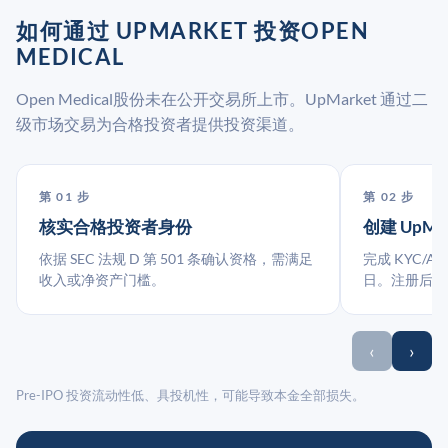
如何通过 UPMARKET 投资OPEN
MEDICAL
Open Medical股份未在公开交易所上市。UpMarket 通过二
级市场交易为合格投资者提供投资渠道。
第 01 步
第 02 步
核实合格投资者身份
创建 UpMa
依据 SEC 法规 D 第 501 条确认资格，需满足
完成 KYC/A
收入或净资产门槛。
日。注册后指
‹
›
Pre-IPO 投资流动性低、具投机性，可能导致本金全部损失。