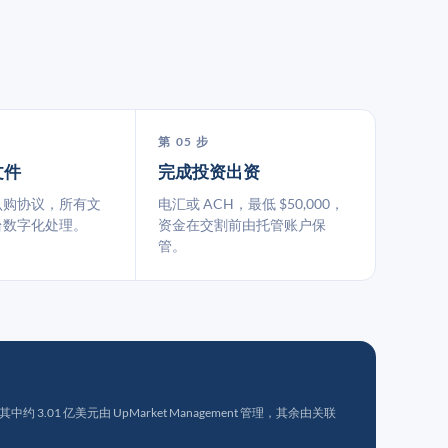
第 05 步
文件
完成投资出资
认购协议，所有文
电汇或 ACH，最低 $50,000，
台数字化处理。
资金在交割前由托管账户保
管。
 3.01 亿美元由 UpMarket Management 管理，其余由关联