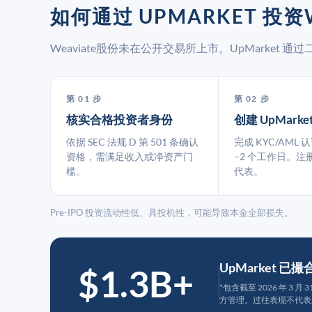
如何通过 UPMARKET 投资W
Weaviate股份未在公开交易所上市。UpMarket
第 01 步
第 02 步
核实合格投资者身份
创建 UpMarke
依据 SEC 法规 D 第 501 条确认
完成 KYC/AML 
资格，需满足收入或净资产门
–2 个工作日。注
槛。
代表。
Pre-IPO 投资流动性低、具投机性，可能导致本金全部损失。
UpMarket 已
$1.3B+
*包含截至 2026 年 3 
方管理。过往表现不代表