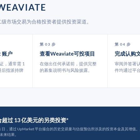
EAVIATE
 通过二级市场交易为合格投资者提供投资渠道。
第 03 步
第 04 步
t 账户
查看Weaviate可投项目
完成认购
认证，通常需 1
在做出任何承诺前，提供完整
审阅并签署
册后指派持牌
的募集说明书与风险披露。
件均通过平
撮合超过 13 亿美元的另类投资*
月 31 日，通过 UpMarket 平台撮合的历史交易量与估值预估所涉及的投资本金及其增值。其中约
未来结果。