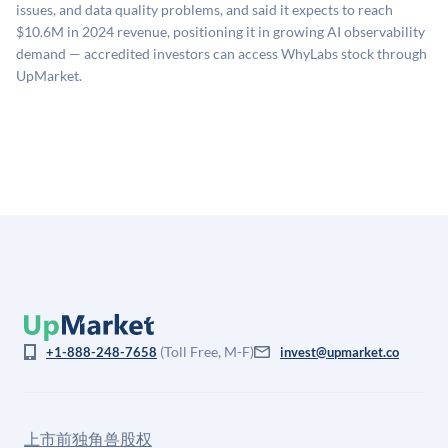
司可比倍数应用私有公司折扣，以反映流动性不足和信
issues, and data quality problems, and said it expects to reach
息不对称。此估值不构成投资建议，可能与实际交易价
$10.6M in 2024 revenue, positioning it in growing AI observability
格存在重大差异。
demand — accredited investors can access WhyLabs stock through
UpMarket.
(Toll Free, M-F)
+1-888-248-7658
invest@upmarket.co
上市前独角兽股权