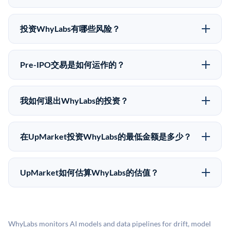
IPO股价可能因供需和市场条件而与最近一轮融资价格
可以。合格投资者可以通过填写本页表单或在
有所不同。
upmarket.co创建账户来表达对WhyLabs股份的投资意
投资WhyLabs有哪些风险？
向。所有Pre-IPO产品视供应情况而定，最低投资金额为
Pre-IPO投资存在重大风险。WhyLabs的股份流动性
50,000美元。UpMarket是FINRA注册的经纪交易商，
低，意味着没有公开市场可以快速出售。不存在确定的
自2019年以来已经纪超过5亿美元的另类投资。
Pre-IPO交易是如何运作的？
退出时间表或回报保证。该投资具有投机性质，投资者
在Pre-IPO交易中，合格投资者通过二级市场平台从现有
应做好可能全部损失的准备。私有公司的估值在融资轮
股东（如员工、早期投资者或其他持有人）处购买股
次之间可能大幅波动。投资者应在投资前咨询其财务顾
我如何退出WhyLabs的投资？
份。公司本身不会在这些交易中发行新股。UpMarket作
问并审阅所有发行文件。
Pre-IPO持股主要有两种退出途径：在二级市场将股份出
为FINRA注册的经纪交易商促成这些交易，代表双方处
售给其他买家，或持有直到公司完成IPO或被收购。两
理合规、文件和结算事宜。
在UpMarket投资WhyLabs的最低金额是多少？
种途径都受限于转让限制、公司批准（优先购买权）和
UpMarket上大多数Pre-IPO产品的最低投资金额为
市场条件。任何退出的时间都是不可预测的，投资者应
50,000美元。具体金额可能因产品和股份供应情况而有
做好多年持有的准备。
UpMarket如何估算WhyLabs的估值？
所不同。创建 UpMarket账户或浏览可用投资无需任何
UpMarket的估值为，基于专有模型，综合多个数据来
费用。投资者仅在完成投资时支付交易相关费用。
源：融资轮次数据（Caplight）、营收估算（Sacra）、
二级市场定价以及上市公司可比数据。该模型对上市公
WhyLabs monitors AI models and data pipelines for drift, model