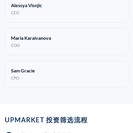
Alessya Visnjic
CEO
Maria Karaivanova
COO
Sam Gracie
CPO
UPMARKET 投资筛选流程