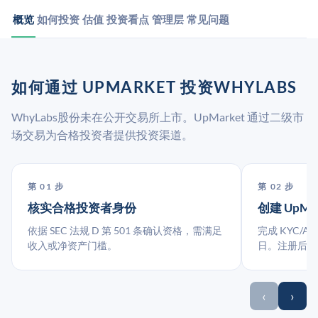
概览
如何投资
估值
投资看点
管理层
常见问题
如何通过 UPMARKET 投资WHYLABS
WhyLabs股份未在公开交易所上市。UpMarket 通过二级市
场交易为合格投资者提供投资渠道。
第 01 步
第 02 步
核实合格投资者身份
创建 UpMa
依据 SEC 法规 D 第 501 条确认资格，需满足
完成 KYC/A
收入或净资产门槛。
日。注册后指
‹
›