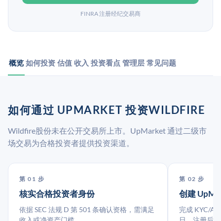
FINRA 注册经纪交易商
概览
如何投资
估值
收入
投资看点
管理层
常见问题
如何通过 UPMARKET 投资WILDFIRE
Wildfire股份未在公开交易所上市。UpMarket 通过二级市
场交易为合格投资者提供投资渠道。
第 01 步
第 02 步
核实合格投资者身份
创建 UpMa
依据 SEC 法规 D 第 501 条确认资格，需满足
完成 KYC/A
收入或净资产门槛。
日。注册后指