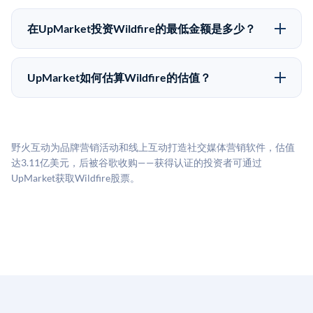
Pre-IPO持股主要有两种退出途径：在二级市场将股份出
为FINRA注册的经纪交易商促成这些交易，代表双方处
售给其他买家，或持有直到公司完成IPO或被收购。两
理合规、文件和结算事宜。
在UpMarket投资Wildfire的最低金额是多少？
种途径都受限于转让限制、公司批准（优先购买权）和
UpMarket上大多数Pre-IPO产品的最低投资金额为
市场条件。任何退出的时间都是不可预测的，投资者应
50,000美元。具体金额可能因产品和股份供应情况而有
做好多年持有的准备。
UpMarket如何估算Wildfire的估值？
所不同。创建 UpMarket账户或浏览可用投资无需任何
UpMarket的估值为，基于专有模型，综合多个数据来
费用。投资者仅在完成投资时支付交易相关费用。
源：融资轮次数据（Caplight）、营收估算（Sacra）、
二级市场定价以及上市公司可比数据。该模型对上市公
野火互动为品牌营销活动和线上互动打造社交媒体营销软件，估值
司可比倍数应用私有公司折扣，以反映流动性不足和信
达3.11亿美元，后被谷歌收购——获得认证的投资者可通过
息不对称。此估值不构成投资建议，可能与实际交易价
UpMarket获取Wildfire股票。
格存在重大差异。