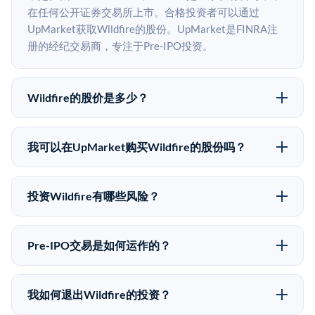
在任何公开证券交易所上市。合格投资者可以通过
UpMarket获取Wildfire的股份。UpMarket是FINRA注
册的经纪交易商，专注于Pre-IPO投资。
Wildfire的股价是多少？
Wildfire没有公开股价，因为它是一家私有公司。最近的
已知股价来自其最近一轮融资。 二级市场上的Pre-IPO
我可以在UpMarket购买Wildfire的股份吗？
股价可能因供需和市场条件而与最近一轮融资价格有所
可以。合格投资者可以通过填写本页表单或在
不同。
upmarket.co创建账户来表达对Wildfire股份的投资意
投资Wildfire有哪些风险？
向。所有Pre-IPO产品视供应情况而定，最低投资金额为
Pre-IPO投资存在重大风险。Wildfire的股份流动性低，
50,000美元。UpMarket是FINRA注册的经纪交易商，
意味着没有公开市场可以快速出售。不存在确定的退出
自2019年以来已经纪超过5亿美元的另类投资。
Pre-IPO交易是如何运作的？
时间表或回报保证。该投资具有投机性质，投资者应做
在Pre-IPO交易中，合格投资者通过二级市场平台从现有
好可能全部损失的准备。私有公司的估值在融资轮次之
股东（如员工、早期投资者或其他持有人）处购买股
间可能大幅波动。投资者应在投资前咨询其财务顾问并
我如何退出Wildfire的投资？
份。公司本身不会在这些交易中发行新股。UpMarket作
审阅所有发行文件。