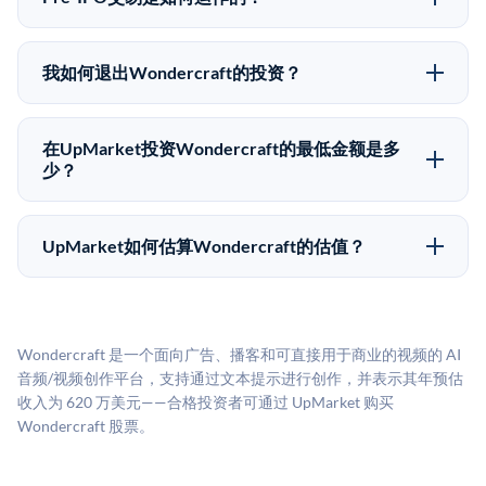
退出时间表或回报保证。该投资具有投机性质，投资者
在Pre-IPO交易中，合格投资者通过二级市场平台从现有
应做好可能全部损失的准备。私有公司的估值在融资轮
股东（如员工、早期投资者或其他持有人）处购买股
次之间可能大幅波动。投资者应在投资前咨询其财务顾
我如何退出Wondercraft的投资？
份。公司本身不会在这些交易中发行新股。UpMarket作
问并审阅所有发行文件。
Pre-IPO持股主要有两种退出途径：在二级市场将股份出
为FINRA注册的经纪交易商促成这些交易，代表双方处
售给其他买家，或持有直到公司完成IPO或被收购。两
理合规、文件和结算事宜。
在UpMarket投资Wondercraft的最低金额是多
种途径都受限于转让限制、公司批准（优先购买权）和
少？
市场条件。任何退出的时间都是不可预测的，投资者应
UpMarket上大多数Pre-IPO产品的最低投资金额为
做好多年持有的准备。
50,000美元。具体金额可能因产品和股份供应情况而有
UpMarket如何估算Wondercraft的估值？
所不同。创建 UpMarket账户或浏览可用投资无需任何
UpMarket的估值为，基于专有模型，综合多个数据来
费用。投资者仅在完成投资时支付交易相关费用。
源：融资轮次数据（Caplight）、营收估算（Sacra）、
二级市场定价以及上市公司可比数据。该模型对上市公
Wondercraft 是一个面向广告、播客和可直接用于商业的视频的 AI
司可比倍数应用私有公司折扣，以反映流动性不足和信
音频/视频创作平台，支持通过文本提示进行创作，并表示其年预估
息不对称。此估值不构成投资建议，可能与实际交易价
收入为 620 万美元——合格投资者可通过 UpMarket 购买
格存在重大差异。
Wondercraft 股票。