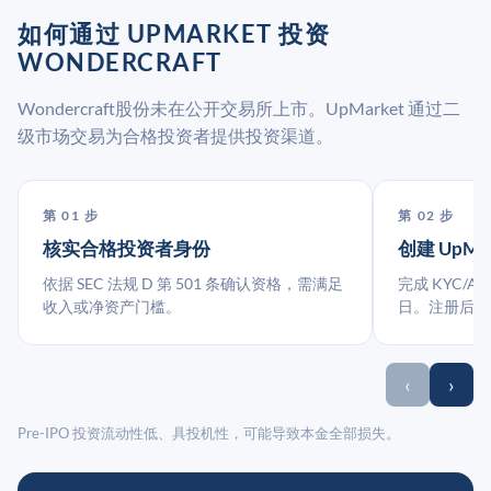
如何通过 UPMARKET 投资
WONDERCRAFT
Wondercraft股份未在公开交易所上市。UpMarket 通过二
级市场交易为合格投资者提供投资渠道。
第 01 步
第 02 步
核实合格投资者身份
创建 UpMa
依据 SEC 法规 D 第 501 条确认资格，需满足
完成 KYC/A
收入或净资产门槛。
日。注册后指
‹
›
Pre-IPO 投资流动性低、具投机性，可能导致本金全部损失。