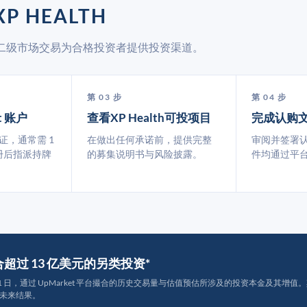
P HEALTH
t 通过二级市场交易为合格投资者提供投资渠道。
第 03 步
第 04 步
t 账户
查看XP Health可投项目
完成认购
认证，通常需 1
在做出任何承诺前，提供完整
审阅并签署
册后指派持牌
的募集说明书与风险披露。
件均通过平
撮合超过 13 亿美元的另类投资*
月 31 日，通过 UpMarket 平台撮合的历史交易量与估值预估所涉及的投资本金及其增值。其中约
未来结果。