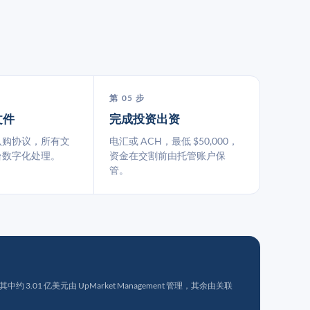
第 05 步
文件
完成投资出资
认购协议，所有文
电汇或 ACH，最低 $50,000，
台数字化处理。
资金在交割前由托管账户保
管。
 3.01 亿美元由 UpMarket Management 管理，其余由关联