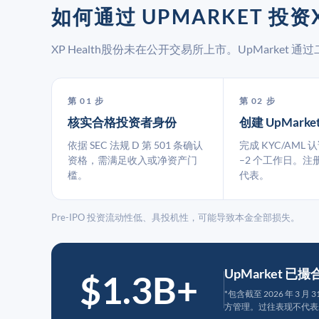
如何通过 UPMARKET 投资X
XP Health股份未在公开交易所上市。UpMarke
第 01 步
第 02 步
核实合格投资者身份
创建 UpMarke
依据 SEC 法规 D 第 501 条确认
完成 KYC/AML 
资格，需满足收入或净资产门
–2 个工作日。注
槛。
代表。
Pre-IPO 投资流动性低、具投机性，可能导致本金全部损失。
UpMarket 已
$1.3B+
*包含截至 2026 年 3 
方管理。过往表现不代表