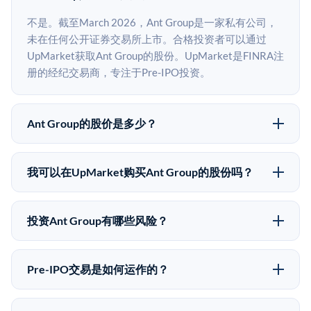
不是。截至March 2026，Ant Group是一家私有公司，
未在任何公开证券交易所上市。合格投资者可以通过
UpMarket获取Ant Group的股份。UpMarket是FINRA注
册的经纪交易商，专注于Pre-IPO投资。
Ant Group的股价是多少？
Ant Group没有公开股价，因为它是一家私有公司。最近
的已知股价来自其最近一轮融资。 二级市场上的Pre-
我可以在UpMarket购买Ant Group的股份吗？
IPO股价可能因供需和市场条件而与最近一轮融资价格
可以。合格投资者可以通过填写本页表单或在
有所不同。
upmarket.co创建账户来表达对Ant Group股份的投资意
投资Ant Group有哪些风险？
向。所有Pre-IPO产品视供应情况而定，最低投资金额为
Pre-IPO投资存在重大风险。Ant Group的股份流动性
50,000美元。UpMarket是FINRA注册的经纪交易商，
低，意味着没有公开市场可以快速出售。不存在确定的
自2019年以来已经纪超过5亿美元的另类投资。
Pre-IPO交易是如何运作的？
退出时间表或回报保证。该投资具有投机性质，投资者
在Pre-IPO交易中，合格投资者通过二级市场平台从现有
应做好可能全部损失的准备。私有公司的估值在融资轮