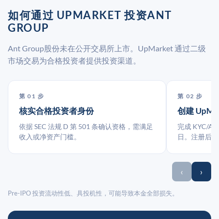
如何通过 UPMARKET 投资ANT
GROUP
Ant Group股份未在公开交易所上市。UpMarket 通过二级
市场交易为合格投资者提供投资渠道。
第 01 步
第 02 步
核实合格投资者身份
创建 UpMa
依据 SEC 法规 D 第 501 条确认资格，需满足
完成 KYC/A
收入或净资产门槛。
日。注册后指
‹
›
Pre-IPO 投资流动性低、具投机性，可能导致本金全部损失。