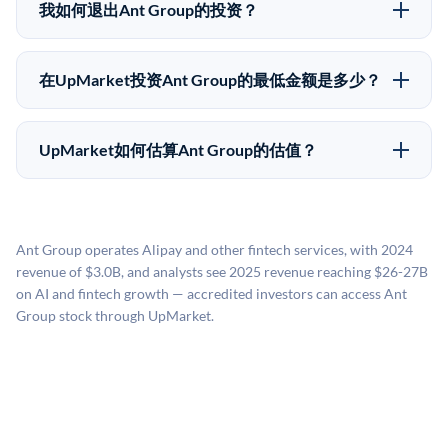
股东（如员工、早期投资者或其他持有人）处购买股
次之间可能大幅波动。投资者应在投资前咨询其财务顾
我如何退出Ant Group的投资？
份。公司本身不会在这些交易中发行新股。UpMarket作
问并审阅所有发行文件。
Pre-IPO持股主要有两种退出途径：在二级市场将股份出
为FINRA注册的经纪交易商促成这些交易，代表双方处
售给其他买家，或持有直到公司完成IPO或被收购。两
理合规、文件和结算事宜。
在UpMarket投资Ant Group的最低金额是多少？
种途径都受限于转让限制、公司批准（优先购买权）和
UpMarket上大多数Pre-IPO产品的最低投资金额为
市场条件。任何退出的时间都是不可预测的，投资者应
50,000美元。具体金额可能因产品和股份供应情况而有
做好多年持有的准备。
UpMarket如何估算Ant Group的估值？
所不同。创建 UpMarket账户或浏览可用投资无需任何
UpMarket的估值为，基于专有模型，综合多个数据来
费用。投资者仅在完成投资时支付交易相关费用。
源：融资轮次数据（Caplight）、营收估算（Sacra）、
二级市场定价以及上市公司可比数据。该模型对上市公
Ant Group operates Alipay and other fintech services, with 2024
司可比倍数应用私有公司折扣，以反映流动性不足和信
revenue of $3.0B, and analysts see 2025 revenue reaching $26-27B
息不对称。此估值不构成投资建议，可能与实际交易价
on AI and fintech growth — accredited investors can access Ant
格存在重大差异。
Group stock through UpMarket.