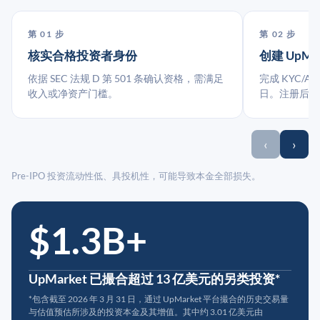
第 01 步
第 02 步
核实合格投资者身份
创建 UpMa
依据 SEC 法规 D 第 501 条确认资格，需满足
完成 KYC/A
收入或净资产门槛。
日。注册后指
‹
›
Pre-IPO 投资流动性低、具投机性，可能导致本金全部损失。
$1.3B+
UpMarket 已撮合超过 13 亿美元的另类投资*
*包含截至 2026 年 3 月 31 日，通过 UpMarket 平台撮合的历史交易量
与估值预估所涉及的投资本金及其增值。其中约 3.01 亿美元由