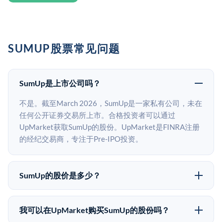
SUMUP股票常见问题
SumUp是上市公司吗？
不是。截至March 2026，SumUp是一家私有公司，未在
任何公开证券交易所上市。合格投资者可以通过
UpMarket获取SumUp的股份。UpMarket是FINRA注册
的经纪交易商，专注于Pre-IPO投资。
SumUp的股价是多少？
SumUp没有公开股价，因为它是一家私有公司。最近的
已知股价来自其最近一轮融资。 二级市场上的Pre-IPO
我可以在UpMarket购买SumUp的股份吗？
股价可能因供需和市场条件而与最近一轮融资价格有所