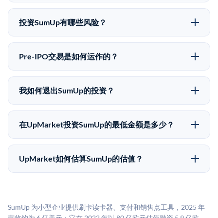
可以。合格投资者可以通过填写本页表单或在
不同。
upmarket.co创建账户来表达对SumUp股份的投资意向。
投资SumUp有哪些风险？
所有Pre-IPO产品视供应情况而定，最低投资金额为
Pre-IPO投资存在重大风险。SumUp的股份流动性低，
50,000美元。UpMarket是FINRA注册的经纪交易商，
意味着没有公开市场可以快速出售。不存在确定的退出
自2019年以来已经纪超过5亿美元的另类投资。
Pre-IPO交易是如何运作的？
时间表或回报保证。该投资具有投机性质，投资者应做
在Pre-IPO交易中，合格投资者通过二级市场平台从现有
好可能全部损失的准备。私有公司的估值在融资轮次之
股东（如员工、早期投资者或其他持有人）处购买股
间可能大幅波动。投资者应在投资前咨询其财务顾问并
我如何退出SumUp的投资？
份。公司本身不会在这些交易中发行新股。UpMarket作
审阅所有发行文件。
Pre-IPO持股主要有两种退出途径：在二级市场将股份出
为FINRA注册的经纪交易商促成这些交易，代表双方处
售给其他买家，或持有直到公司完成IPO或被收购。两
理合规、文件和结算事宜。
在UpMarket投资SumUp的最低金额是多少？
种途径都受限于转让限制、公司批准（优先购买权）和
UpMarket上大多数Pre-IPO产品的最低投资金额为
市场条件。任何退出的时间都是不可预测的，投资者应
50,000美元。具体金额可能因产品和股份供应情况而有
做好多年持有的准备。
UpMarket如何估算SumUp的估值？
所不同。创建 UpMarket账户或浏览可用投资无需任何
UpMarket的估值为，基于专有模型，综合多个数据来
费用。投资者仅在完成投资时支付交易相关费用。
源：融资轮次数据（Caplight）、营收估算（Sacra）、
二级市场定价以及上市公司可比数据。该模型对上市公
SumUp 为小型企业提供刷卡读卡器、支付和销售点工具，2025 年
司可比倍数应用私有公司折扣，以反映流动性不足和信
营收约为 6 亿美元；它在 2022 年以 80 亿欧元估值融资 5.9 亿欧