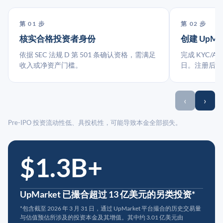
第 01 步
第 02 步
核实合格投资者身份
创建 UpMa
依据 SEC 法规 D 第 501 条确认资格，需满足
完成 KYC/A
收入或净资产门槛。
日。注册后指
‹
›
Pre-IPO 投资流动性低、具投机性，可能导致本金全部损失。
$1.3B+
UpMarket 已撮合超过 13 亿美元的另类投资*
*包含截至 2026 年 3 月 31 日，通过 UpMarket 平台撮合的历史交易量
与估值预估所涉及的投资本金及其增值。其中约 3.01 亿美元由