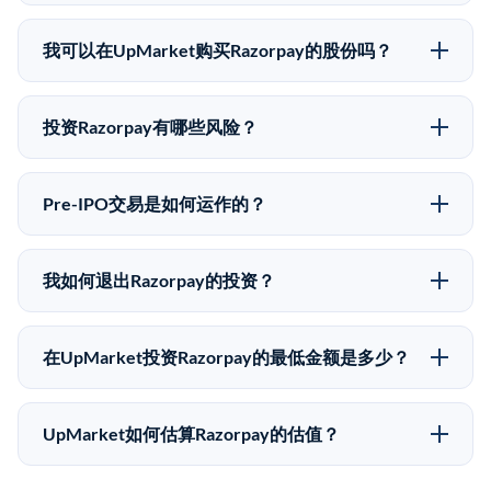
Razorpay没有公开股价，因为它是一家私有公司。最近
的已知股价来自其最近一轮融资。 二级市场上的Pre-
我可以在UpMarket购买Razorpay的股份吗？
IPO股价可能因供需和市场条件而与最近一轮融资价格
可以。合格投资者可以通过填写本页表单或在
有所不同。
upmarket.co创建账户来表达对Razorpay股份的投资意
投资Razorpay有哪些风险？
向。所有Pre-IPO产品视供应情况而定，最低投资金额为
Pre-IPO投资存在重大风险。Razorpay的股份流动性
50,000美元。UpMarket是FINRA注册的经纪交易商，
低，意味着没有公开市场可以快速出售。不存在确定的
自2019年以来已经纪超过5亿美元的另类投资。
Pre-IPO交易是如何运作的？
退出时间表或回报保证。该投资具有投机性质，投资者
在Pre-IPO交易中，合格投资者通过二级市场平台从现有
应做好可能全部损失的准备。私有公司的估值在融资轮
股东（如员工、早期投资者或其他持有人）处购买股
次之间可能大幅波动。投资者应在投资前咨询其财务顾
我如何退出Razorpay的投资？
份。公司本身不会在这些交易中发行新股。UpMarket作
问并审阅所有发行文件。
Pre-IPO持股主要有两种退出途径：在二级市场将股份出
为FINRA注册的经纪交易商促成这些交易，代表双方处
售给其他买家，或持有直到公司完成IPO或被收购。两
理合规、文件和结算事宜。
在UpMarket投资Razorpay的最低金额是多少？
种途径都受限于转让限制、公司批准（优先购买权）和
UpMarket上大多数Pre-IPO产品的最低投资金额为
市场条件。任何退出的时间都是不可预测的，投资者应
50,000美元。具体金额可能因产品和股份供应情况而有
做好多年持有的准备。
UpMarket如何估算Razorpay的估值？
所不同。创建 UpMarket账户或浏览可用投资无需任何
UpMarket的估值为，基于专有模型，综合多个数据来
费用。投资者仅在完成投资时支付交易相关费用。