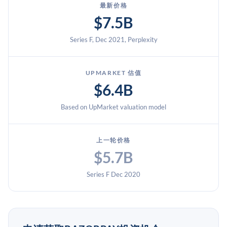
最新价格
$7.5B
Series F, Dec 2021, Perplexity
UPMARKET 估值
$6.4B
Based on UpMarket valuation model
上一轮价格
$5.7B
Series F Dec 2020