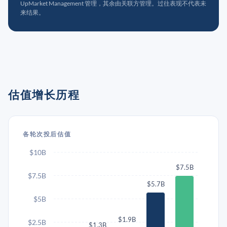
UpMarket Management 管理，其余由关联方管理。过往表现不代表未
来结果。
估值增长历程
各轮次投后估值
$10B
$7.5B
$7.5B
$5.7B
$5B
$1.9B
$2.5B
$1.3B