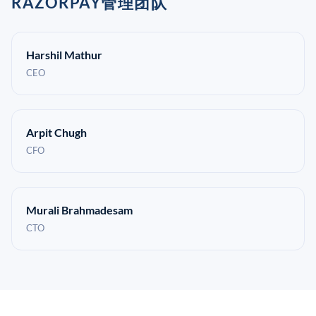
RAZORPAY管理团队
Harshil Mathur
CEO
Arpit Chugh
CFO
Murali Brahmadesam
CTO