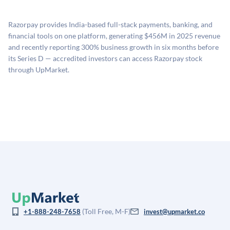
源：融资轮次数据（Caplight）、营收估算（Sacra）、
二级市场定价以及上市公司可比数据。该模型对上市公
Razorpay provides India-based full-stack payments, banking, and
司可比倍数应用私有公司折扣，以反映流动性不足和信
financial tools on one platform, generating $456M in 2025 revenue
息不对称。此估值不构成投资建议，可能与实际交易价
and recently reporting 300% business growth in six months before
格存在重大差异。
its Series D — accredited investors can access Razorpay stock
through UpMarket.
(Toll Free, M-F)
+1-888-248-7658
invest@upmarket.co