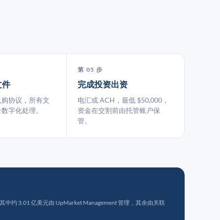
第 05 步
文件
完成投资出资
认购协议，所有文
电汇或 ACH，最低 $50,000，
台数字化处理。
资金在交割前由托管账户保
管。
 3.01 亿美元由 UpMarket Management 管理，其余由关联