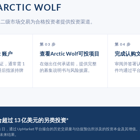
RCTIC WOLF
et 通过二级市场交易为合格投资者提供投资渠道。
第 03 步
第 04 步
t 账户
查看Arctic Wolf可投项目
完成认购
认证，通常需 1
在做出任何承诺前，提供完整
审阅并签署
册后指派持牌
的募集说明书与风险披露。
件均通过平
撮合超过 13 亿美元的另类投资*
月 31 日，通过 UpMarket 平台撮合的历史交易量与估值预估所涉及的投资本金及其增值。其中约
未来结果。