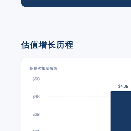
估值增长历程
各轮次投后估值
$5B
$4.3B
$4B
$3B