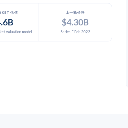
RKET 估值
上一轮价格
4.6B
$4.30B
et valuation model
Series F Feb 2022