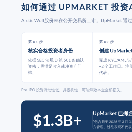
如何通过 UPMARKET 投资A
Arctic Wolf股份未在公开交易所上市。UpMark
第 01 步
第 02 步
核实合格投资者身份
创建 UpMarke
依据 SEC 法规 D 第 501 条确认
完成 KYC/AML 
资格，需满足收入或净资产门
–2 个工作日。注
槛。
代表。
Pre-IPO 投资流动性低、具投机性，可能导致本金全部损失。
UpMarket 已
$1.3B+
*包含截至 2026 年 3 
方管理。过往表现不代表