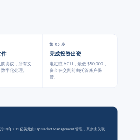
第 05 步
文件
完成投资出资
认购协议，所有文
电汇或 ACH，最低 $50,000，
台数字化处理。
资金在交割前由托管账户保
管。
 3.01 亿美元由 UpMarket Management 管理，其余由关联