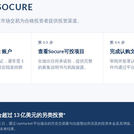
SOCURE
通过二级市场交易为合格投资者提供投资渠道。
第 03 步
第 04 步
t 账户
查看Socure可投项目
完成认购
认证，通常需 1
在做出任何承诺前，提供完整
审阅并签署
册后指派持牌
的募集说明书与风险披露。
件均通过平
撮合超过 13 亿美元的另类投资*
月 31 日，通过 UpMarket 平台撮合的历史交易量与估值预估所涉及的投资本金及其增值。其中约
未来结果。