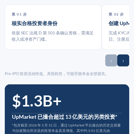
第 01 步
第 02 步
核实合格投资者身份
创建 UpMa
依据 SEC 法规 D 第 501 条确认资格，需满足
完成 KYC/A
收入或净资产门槛。
日。注册后指
‹
›
Pre-IPO 投资流动性低、具投机性，可能导致本金全部损失。
$1.3B+
UpMarket 已撮合超过 13 亿美元的另类投资*
*包含截至 2026 年 3 月 31 日，通过 UpMarket 平台撮合的历史交易量
与估值预估所涉及的投资本金及其增值。其中约 3.01 亿美元由