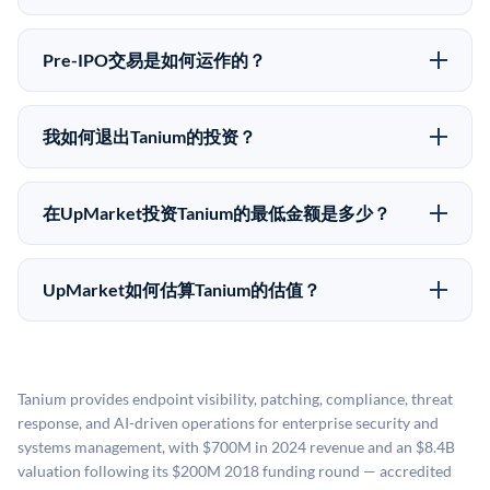
所有Pre-IPO产品视供应情况而定，最低投资金额为
Pre-IPO投资存在重大风险。Tanium的股份流动性低，
50,000美元。UpMarket是FINRA注册的经纪交易商，
意味着没有公开市场可以快速出售。不存在确定的退出
自2019年以来已经纪超过5亿美元的另类投资。
Pre-IPO交易是如何运作的？
时间表或回报保证。该投资具有投机性质，投资者应做
在Pre-IPO交易中，合格投资者通过二级市场平台从现有
好可能全部损失的准备。私有公司的估值在融资轮次之
股东（如员工、早期投资者或其他持有人）处购买股
间可能大幅波动。投资者应在投资前咨询其财务顾问并
我如何退出Tanium的投资？
份。公司本身不会在这些交易中发行新股。UpMarket作
审阅所有发行文件。
Pre-IPO持股主要有两种退出途径：在二级市场将股份出
为FINRA注册的经纪交易商促成这些交易，代表双方处
售给其他买家，或持有直到公司完成IPO或被收购。两
理合规、文件和结算事宜。
在UpMarket投资Tanium的最低金额是多少？
种途径都受限于转让限制、公司批准（优先购买权）和
UpMarket上大多数Pre-IPO产品的最低投资金额为
市场条件。任何退出的时间都是不可预测的，投资者应
50,000美元。具体金额可能因产品和股份供应情况而有
做好多年持有的准备。
UpMarket如何估算Tanium的估值？
所不同。创建 UpMarket账户或浏览可用投资无需任何
UpMarket的估值为，基于专有模型，综合多个数据来
费用。投资者仅在完成投资时支付交易相关费用。
源：融资轮次数据（Caplight）、营收估算（Sacra）、
二级市场定价以及上市公司可比数据。该模型对上市公
Tanium provides endpoint visibility, patching, compliance, threat
司可比倍数应用私有公司折扣，以反映流动性不足和信
response, and AI-driven operations for enterprise security and
息不对称。此估值不构成投资建议，可能与实际交易价
systems management, with $700M in 2024 revenue and an $8.4B
格存在重大差异。
valuation following its $200M 2018 funding round — accredited