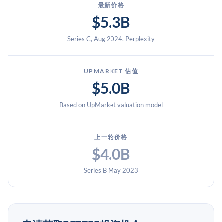
最新价格
$5.3B
Series C, Aug 2024, Perplexity
UPMARKET 估值
$5.0B
Based on UpMarket valuation model
上一轮价格
$4.0B
Series B May 2023