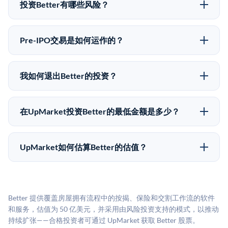
upmarket.co创建账户来表达对Better股份的投资意向。
投资Better有哪些风险？
所有Pre-IPO产品视供应情况而定，最低投资金额为
Pre-IPO投资存在重大风险。Better的股份流动性低，意
50,000美元。UpMarket是FINRA注册的经纪交易商，
味着没有公开市场可以快速出售。不存在确定的退出时
自2019年以来已经纪超过5亿美元的另类投资。
Pre-IPO交易是如何运作的？
间表或回报保证。该投资具有投机性质，投资者应做好
在Pre-IPO交易中，合格投资者通过二级市场平台从现有
可能全部损失的准备。私有公司的估值在融资轮次之间
股东（如员工、早期投资者或其他持有人）处购买股
可能大幅波动。投资者应在投资前咨询其财务顾问并审
我如何退出Better的投资？
份。公司本身不会在这些交易中发行新股。UpMarket作
阅所有发行文件。
Pre-IPO持股主要有两种退出途径：在二级市场将股份出
为FINRA注册的经纪交易商促成这些交易，代表双方处
售给其他买家，或持有直到公司完成IPO或被收购。两
理合规、文件和结算事宜。
在UpMarket投资Better的最低金额是多少？
种途径都受限于转让限制、公司批准（优先购买权）和
UpMarket上大多数Pre-IPO产品的最低投资金额为
市场条件。任何退出的时间都是不可预测的，投资者应
50,000美元。具体金额可能因产品和股份供应情况而有
做好多年持有的准备。
UpMarket如何估算Better的估值？
所不同。创建 UpMarket账户或浏览可用投资无需任何
UpMarket的估值为，基于专有模型，综合多个数据来
费用。投资者仅在完成投资时支付交易相关费用。
源：融资轮次数据（Caplight）、营收估算（Sacra）、
二级市场定价以及上市公司可比数据。该模型对上市公
Better 提供覆盖房屋拥有流程中的按揭、保险和交割工作流的软件
司可比倍数应用私有公司折扣，以反映流动性不足和信
和服务，估值为 50 亿美元，并采用由风险投资支持的模式，以推动
息不对称。此估值不构成投资建议，可能与实际交易价
持续扩张——合格投资者可通过 UpMarket 获取 Better 股票。