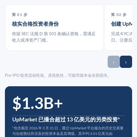
第 01 步
第 02 步
核实合格投资者身份
创建 UpMa
依据 SEC 法规 D 第 501 条确认资格，需满足
完成 KYC/A
收入或净资产门槛。
日。注册后指
‹
›
Pre-IPO 投资流动性低、具投机性，可能导致本金全部损失。
$1.3B+
UpMarket 已撮合超过 13 亿美元的另类投资*
*包含截至 2026 年 3 月 31 日，通过 UpMarket 平台撮合的历史交易量
与估值预估所涉及的投资本金及其增值。其中约 3.01 亿美元由